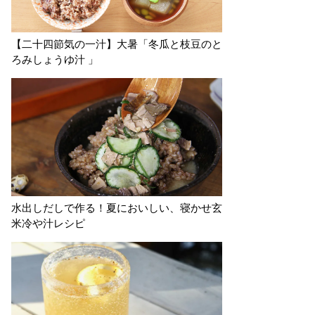
【二十四節気の一汁】大暑「冬瓜と枝豆のと
ろみしょうゆ汁 」
水出しだしで作る！夏においしい、寝かせ玄
米冷や汁レシピ