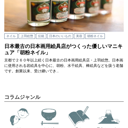
ネイル
上羽絵惣
伝統
日本のいいもの
美容
胡粉ネイル
日本最古の日本画用絵具店がつくった優しいマニキ
ュア「胡粉ネイル」
京都で２６０年以上続く日本最古の日本画用絵具店・上羽絵惣。日本画
に使用される岩絵具を中心に、胡粉、水干絵具、棒絵具などを扱う老舗
です。創業以来、受け継いでき…
コラムジャンル