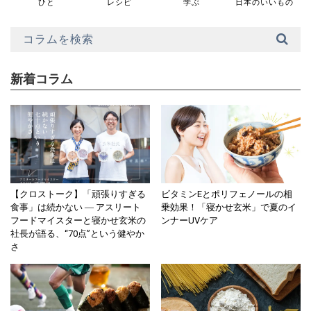
ひと
レシピ
学ぶ
日本のいいもの
新着コラム
【クロストーク】「頑張りすぎる
ビタミンEとポリフェノールの相
食事」は続かない ― アスリート
乗効果！「寝かせ玄米」で夏のイ
フードマイスターと寝かせ玄米の
ンナーUVケア
社長が語る、“70点”という健やか
さ