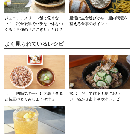
ジュニアアスリート飯で悩まな
腸活は主食選びから｜腸内環境を
い！｜試合後半でバテない体をつ
整える食事のポイント
くる！最強の「おにぎり」とは？
よく見られているレシピ
【二十四節気の一汁】大暑「冬瓜
水出しだしで作る！夏においし
と枝豆のとろみしょうゆ汁 」
い、寝かせ玄米冷や汁レシピ