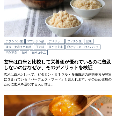
アブシシン酸
アブシジン酸
デメリット
フィチン酸
健康
健康・美容まめ知識
圧力鍋
寝かせ玄米
寝かせ玄米ごはんパック
消化不良
玄米
玄米コラム
玄米は白米と比較して栄養価が優れているのに普及
しないのはなぜか、そのデメリットを検証
玄米は白米と比べて、ビタミン・ミネラル・食物繊維の副栄養素が豊富
に含まれている「パーフェクトフード」と言われます。そのため健康の
ために玄米を選択する人が増え…