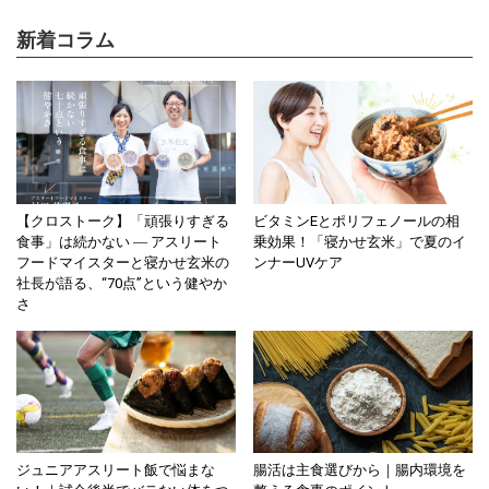
新着コラム
【クロストーク】「頑張りすぎる
ビタミンEとポリフェノールの相
食事」は続かない ― アスリート
乗効果！「寝かせ玄米」で夏のイ
フードマイスターと寝かせ玄米の
ンナーUVケア
社長が語る、“70点”という健やか
さ
ジュニアアスリート飯で悩まな
腸活は主食選びから｜腸内環境を