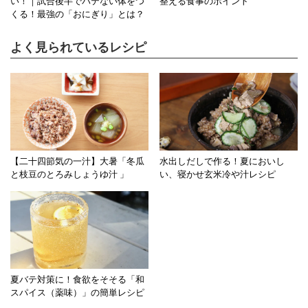
い！｜試合後半でバテない体をつ
整える食事のポイント
くる！最強の「おにぎり」とは？
よく見られているレシピ
【二十四節気の一汁】大暑「冬瓜
水出しだしで作る！夏においし
と枝豆のとろみしょうゆ汁 」
い、寝かせ玄米冷や汁レシピ
夏バテ対策に！食欲をそそる「和
スパイス（薬味）」の簡単レシピ