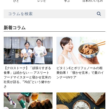
ひと
レシピ
学ぶ
日本のいいもの
新着コラム
【クロストーク】「頑張りすぎる
ビタミンEとポリフェノールの相
食事」は続かない ― アスリート
乗効果！「寝かせ玄米」で夏のイ
フードマイスターと寝かせ玄米の
ンナーUVケア
社長が語る、“70点”という健やか
さ