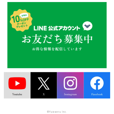
©Yuwaeru Inc.