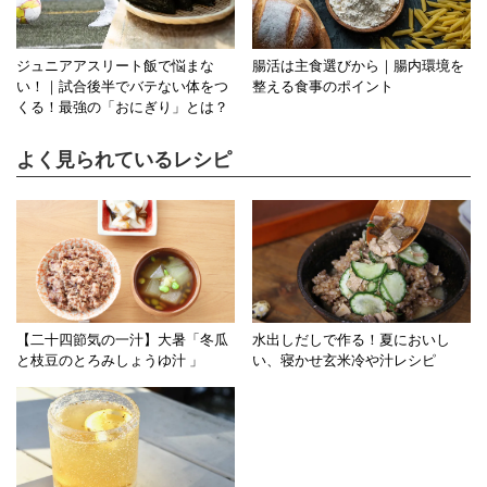
ジュニアアスリート飯で悩まな
腸活は主食選びから｜腸内環境を
い！｜試合後半でバテない体をつ
整える食事のポイント
くる！最強の「おにぎり」とは？
よく見られているレシピ
【二十四節気の一汁】大暑「冬瓜
水出しだしで作る！夏においし
と枝豆のとろみしょうゆ汁 」
い、寝かせ玄米冷や汁レシピ