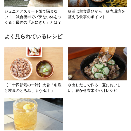
ジュニアアスリート飯で悩まな
腸活は主食選びから｜腸内環境を
い！｜試合後半でバテない体をつ
整える食事のポイント
くる！最強の「おにぎり」とは？
よく見られているレシピ
【二十四節気の一汁】大暑「冬瓜
水出しだしで作る！夏においし
と枝豆のとろみしょうゆ汁 」
い、寝かせ玄米冷や汁レシピ