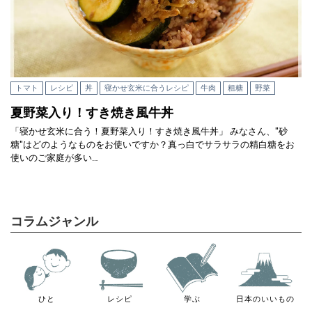
トマト
レシピ
丼
寝かせ玄米に合うレシピ
牛肉
粗糖
野菜
夏野菜入り！すき焼き風牛丼
「寝かせ玄米に合う！夏野菜入り！すき焼き風牛丼」 みなさん、"砂
糖"はどのようなものをお使いですか？真っ白でサラサラの精白糖をお
使いのご家庭が多い…
コラムジャンル
ひと
レシピ
学ぶ
日本のいいもの