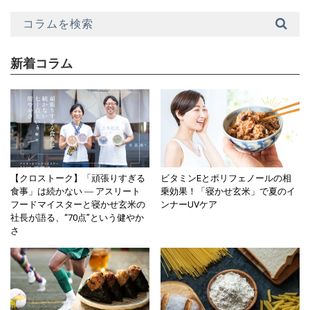
新着コラム
【クロストーク】「頑張りすぎる
ビタミンEとポリフェノールの相
食事」は続かない ― アスリート
乗効果！「寝かせ玄米」で夏のイ
フードマイスターと寝かせ玄米の
ンナーUVケア
社長が語る、“70点”という健やか
さ