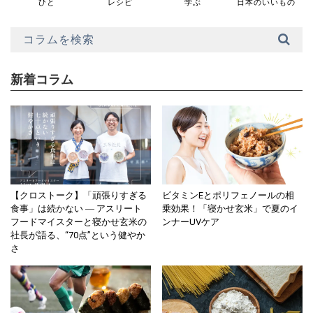
ひと
レシピ
学ぶ
日本のいいもの
新着コラム
【クロストーク】「頑張りすぎる
ビタミンEとポリフェノールの相
食事」は続かない ― アスリート
乗効果！「寝かせ玄米」で夏のイ
フードマイスターと寝かせ玄米の
ンナーUVケア
社長が語る、“70点”という健やか
さ