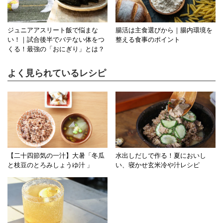
ジュニアアスリート飯で悩まな
腸活は主食選びから｜腸内環境を
い！｜試合後半でバテない体をつ
整える食事のポイント
くる！最強の「おにぎり」とは？
よく見られているレシピ
【二十四節気の一汁】大暑「冬瓜
水出しだしで作る！夏においし
と枝豆のとろみしょうゆ汁 」
い、寝かせ玄米冷や汁レシピ