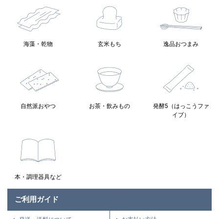
海藻・乾物
玄米もち
逸品おつまみ
自然派おやつ
お茶・飲みもの
発酵5（はっこうファ
イブ）
本・調理器具など
ご利用ガイド