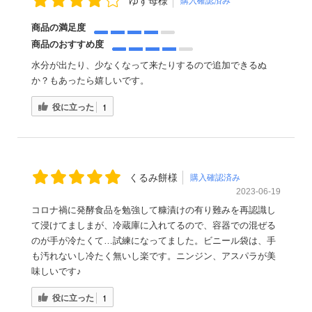
ゆず母様
購入確認済み
商品の満足度
商品のおすすめ度
水分が出たり、少なくなって来たりするので追加できるぬ
か？もあったら嬉しいです。
役に立った
1
くるみ餅様
購入確認済み
2023-06-19
コロナ禍に発酵食品を勉強して糠漬けの有り難みを再認識し
て浸けてましまが、冷蔵庫に入れてるので、容器での混ぜる
のが手が冷たくて…試練になってました。ビニール袋は、手
も汚れないし冷たく無いし楽です。ニンジン、アスパラが美
味しいです♪
役に立った
1