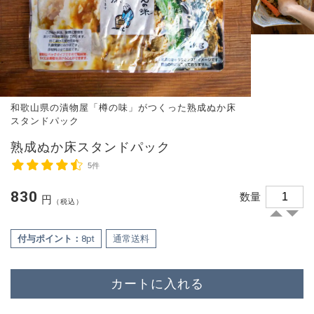
和歌山県の漬物屋「樽の味」がつくった熟成ぬか床
スタンドパック
熟成ぬか床スタンドパック
5件
830
数量
円
（税込）
付与ポイント：
8pt
通常送料
カートに入れる