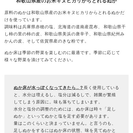
和歌山県産のお米キヌヒカリからとれるぬか
原料のぬかは和歌山県産のお米キヌヒカリからとれるぬかだ
けを使っています。
調味料は兵庫県赤穂の塩、北海道の道南産昆布、 和歌山県干
し柿の里の柿の皮、和歌山県美浜の唐辛子、和歌山県紀州み
かんの皮、そして佐賀県産のきな粉です。
ぬか床は季節の野菜を楽しむのに最適です。季節に応じて
様々な野菜を漬けてみてください。
ぬか床が水っぽくなってきたら…？
長く使用している
と、水分は増えるし、塩分は減るしで、雑菌が繁殖
してしまう原因に。味も落ちてしまいます。
水分と塩分の調整のためには、ぬか床は時々「足し
ぬか」といってぬかと塩を足す必要があります。
量はこのくらいと決まっていません。と言うのも、
足しぬかをするにはぬか床の状態、味を見てぬかと