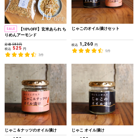
在庫限り
10
%
OFF
じゃこのオイル漬けセット
【10%OFF】玄米あられ ち
SALE
りめんアーモンド
1,260
定価 583円
税込
円
525
税込
円
5件
3件
じゃこ＆ナッツのオイル漬け
じゃこ オイル漬け