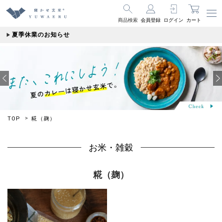
商品検索
会員登録
ログイン
カート
夏季休業のお知らせ
TOP
糀（麹）
お米・雑穀
糀（麹）