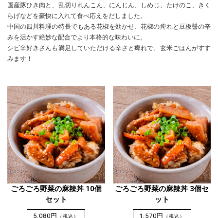
国産豚ひき肉と、乱切りれんこん、にんじん、しめじ、たけのこ、きく
らげなどを豪快に入れて食べ応えをだしました。
中国の四川料理の特長でもある花椒を効かせ、花椒の痺れと豆板醤の辛
みを活かす絶妙な配合でより本格的な味わいに。
シビ辛好きさんも満足していただける辛さと痺れで、玄米ごはんがすす
みます！
ごろごろ野菜の麻辣丼 10個
ごろごろ野菜の麻辣丼 3個セ
セット
ット
5,080円
1,570円
（税込）
（税込）