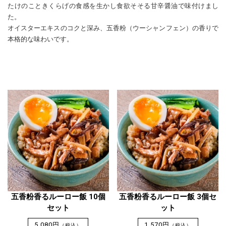
たけのこときくらげの食感を生かし食欲そそる甘辛醤油で味付けまし
た。
オイスターエキスのコクと深み、五香粉（ウーシャンフェン）の香りで
本格的な味わいです。
五香粉香るルーロー飯 10個
五香粉香るルーロー飯 3個セ
セット
ット
5,080円
1,570円
（税込）
（税込）