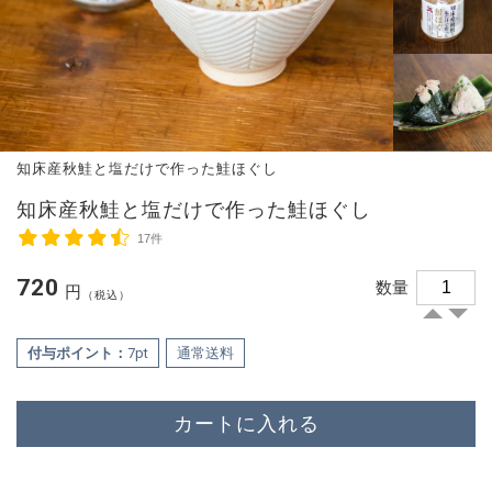
知床産秋鮭と塩だけで作った鮭ほぐし
知床産秋鮭と塩だけで作った鮭ほぐし
17件
720
数量
円
（税込）
付与ポイント：
7pt
通常送料
カートに入れる