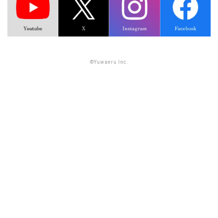
©Yuwaeru Inc.