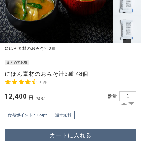
にほん素材のおみそ汁3種
まとめてお得
にほん素材のおみそ汁3種 48個
11件
12,400
数量
円
（税込）
付与ポイント：
124pt
通常送料
カートに入れる