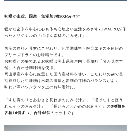
味噌が主役、国産・無添加3種のおみそ汁
寝かせ玄米を中心に心も体も心地よい生活をめざすYUWAERUが作
ったオリジナルの「にほん素材のおみそ汁」。
国産の原料と具材にこだわり、化学調味料・酵母エキス不使用の
フリーズドライのお味噌汁です。
お味噌汁の要であるお味噌は岡山県瀬戸内市長船町「名刀味噌本
舗」の合わせ麹味噌を使用。
岡山県産を中心に厳選した国内産材料を使い、こだわりの麹で長
期熟成した生味噌は米麹の風味と麦麹の甘味のバランスがよく、
味わい深いワンランク上のお味噌汁に。
『すじ青のりとあおさと長ねぎのおみそ汁』、『揚げなすとほう
れんそうのおみそ汁』、『長いもとわかめのおみそ汁』の
3種類を
各種16個ずつ、合計48個
のセットです。