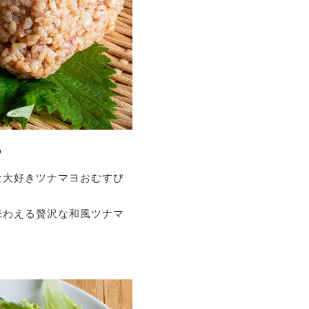
ろ
な大好きツナマヨおむすび
味わえる贅沢な和風ツナマ