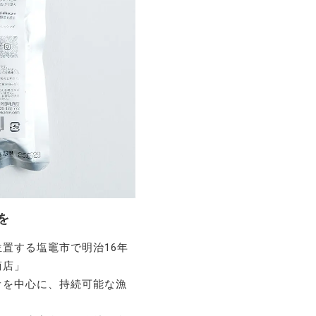
を
置する塩竈市で明治16年
商店」
オを中心に、持続可能な漁