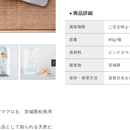
商品詳細
賞味期限
ご注文時よ
容量
85g/個
原材料
ビンナガマ
製造地
宮城県
保存・保管方法
直射日光を
ガマグロを、宮城県松島湾
級品として知られる天然ビ