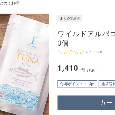
とめてお得
まとめてお得
ワイルドアルバ
3個
レビューを書く
1,410
円
（税込）
付与ポイント：
14pt
通常送
カー