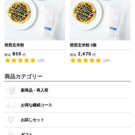
焙煎玄米粉
焙煎玄米粉 3個
850
2,470
税込
円
税込
円
12件
12件
商品カテゴリー
新商品・再入荷
お得な継続コース
お試しセット
ギフト