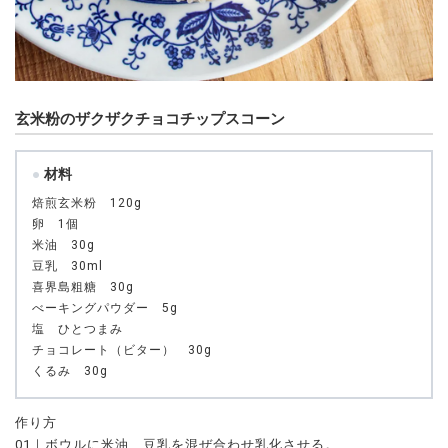
玄米粉のザクザクチョコチップスコーン
材料
焙煎玄米粉 120g
卵 1個
米油 30g
豆乳 30ml
喜界島粗糖 30g
べーキングパウダー 5g
塩 ひとつまみ
チョコレート（ビター） 30g
くるみ 30g
作り方
01｜ボウルに米油、豆乳を混ぜ合わせ乳化させる。