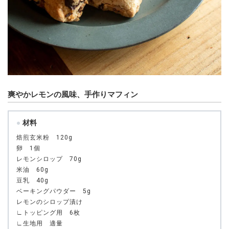
爽やかレモンの風味、手作りマフィン
材料
焙煎玄米粉 120g
卵 1個
レモンシロップ 70g
米油 60g
豆乳 40g
ベーキングパウダー 5g
レモンのシロップ漬け
∟トッピング用 6枚
∟生地用 適量