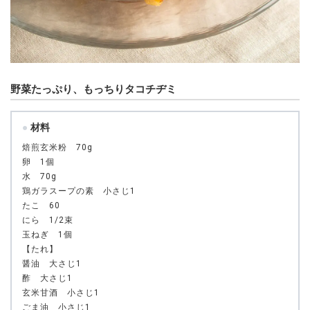
野菜たっぷり、もっちりタコチヂミ
材料
焙煎玄米粉 70g
卵 1個
水 70g
鶏ガラスープの素 小さじ1
たこ 60
にら 1/2束
玉ねぎ 1個
【たれ】
醤油 大さじ1
酢 大さじ1
玄米甘酒 小さじ1
ごま油 小さじ1