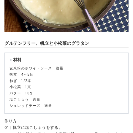
グルテンフリー、帆立と小松菜のグラタン
材料
玄米粉のホワイトソース 適量
帆立 4～5個
ねぎ 1/2本
小松菜 1束
バター 10g
塩こしょう 適量
シュレッドチーズ 適量
作り方
01 | 帆立に塩こしょうをする。