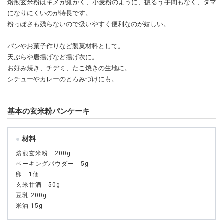
焙煎玄米粉はキメが細かく、小麦粉のように、振るう手間もなく、ダマ
になりにくいのが特長です。
粉っぽさも残らないので扱いやすく便利なのが嬉しい。
パンやお菓子作りなど製菓材料として。
天ぷらや唐揚げなど揚げ衣に。
お好み焼き、チヂミ、たこ焼きの生地に。
シチューやカレーのとろみづけにも。
基本の玄米粉パンケーキ
材料
焙煎玄米粉 200g
ベーキングパウダー 5g
卵 1個
玄米甘酒 50g
豆乳 200g
米油 15g