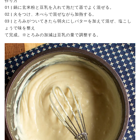
作り方
01 | 鍋に玄米粉と豆乳を入れて泡だて器でよく混ぜる。
02 | 火をつけ、木べらで混ぜながら加熱する。
03 | とろみがついてきたら弱火にしバターを加えて混ぜ、塩こし
ょうで味を整え
て完成。※とろみの加減は豆乳の量で調整する。