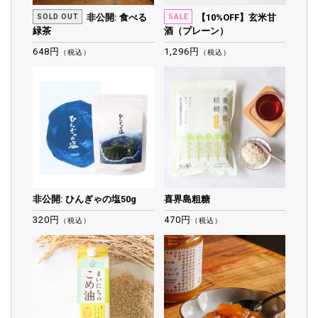
非公開: 食べる
【10%OFF】玄米甘
SOLD OUT
SALE
緑茶
酒（プレーン）
648円
1,296円
（税込）
（税込）
非公開: ひんぎゃの塩50g
喜界島粗糖
320円
470円
（税込）
（税込）