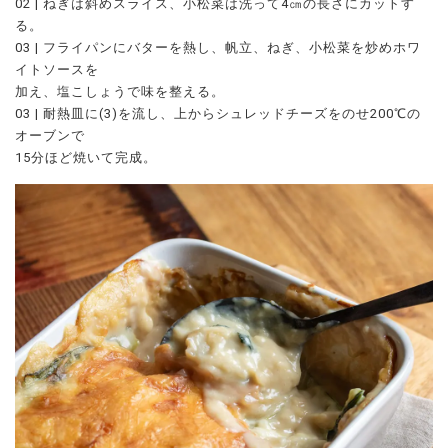
02 | ねぎは斜めスライス、小松菜は洗って4㎝の長さにカットす
る。
03 | フライパンにバターを熱し、帆立、ねぎ、小松菜を炒めホワ
イトソースを
加え、塩こしょうで味を整える。
03 | 耐熱皿に(3)を流し、上からシュレッドチーズをのせ200℃の
オーブンで
15分ほど焼いて完成。