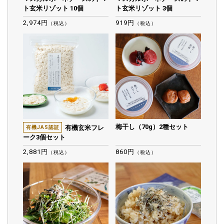
ト玄米リゾット 10個
ト玄米リゾット 3個
2,974円
919円
（税込）
（税込）
梅干し（70g）2種セット
有機玄米フレ
有機JAS認証
ーク3個セット
2,881円
860円
（税込）
（税込）