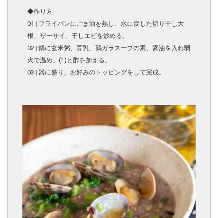
◆作り方
01 | フライパンにごま油を熱し、水に戻した切り干し大
根、ザーサイ、干しエビを炒める。
02 | 鍋に玄米粥、豆乳、鶏ガラスープの素、醤油を入れ弱
火で温め、(1)と酢を加える。
03 | 器に盛り、お好みのトッピングをして完成。