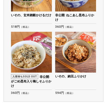
いその、玄米雑穀かけるだけ
非公開: ねこあし昆布ふりか
け
518円
360円
（税込）
（税込）
いその、納豆ふりかけ
非公開:
入荷待ちSOLD OUT
がごめ昆布入り梅しそふりか
け
360円
594円
（税込）
（税込）