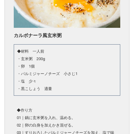
カルボナーラ風玄米粥
◆材料 一人前
・玄米粥 200g
・卵 1個
・パルミジャーノチーズ 小さじ1
・塩 少々
・黒こしょう 適量
◆作り方
01｜鍋に玄米粥を入れ、温める。
02｜卵の白身を加えかき混ぜる。
03｜すりおろしたパルミジャーノチーズを加え、塩で味