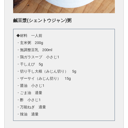
鹹豆漿(シェントウジャン)粥
◆材料 一人前
・玄米粥 200g
・無調整豆乳 200ml
・鶏ガラスープ 小さじ1
・干しえび 5g
・切り干し大根（みじん切り） 5g
・ザーサイ（みじん切り） 15g
・醤油 小さじ1
・ごま油 適量
・酢 小さじ1
・万能ねぎ 適量
・辣油 適量