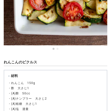
れんこんのピクルス
材料
・れんこん 150g
・酢 大さじ1
・(A)酢 50cc
・(A)ナンプラー 大さじ2
・(A)粗糖 大さじ1
・(A)塩 適量