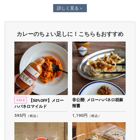
詳しく見る
カレーのちょい足しに！こちらもおすすめ
非公開: メローハバネロ胡麻
【50%OFF】メロー
SALE
辣醤
ハバネロマイルド
595円
1,190円
（税込）
（税込）