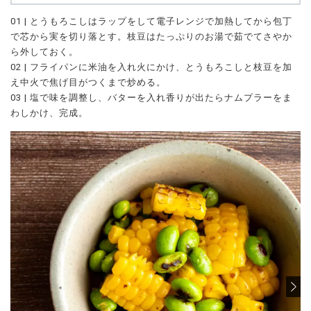
01 | とうもろこしはラップをして電子レンジで加熱してから包丁
で芯から実を切り落とす。枝豆はたっぷりのお湯で茹でてさやか
ら外しておく。
02 | フライパンに米油を入れ火にかけ、とうもろこしと枝豆を加
え中火で焦げ目がつくまで炒める。
03 | 塩で味を調整し、バターを入れ香りが出たらナムプラーをま
わしかけ、完成。