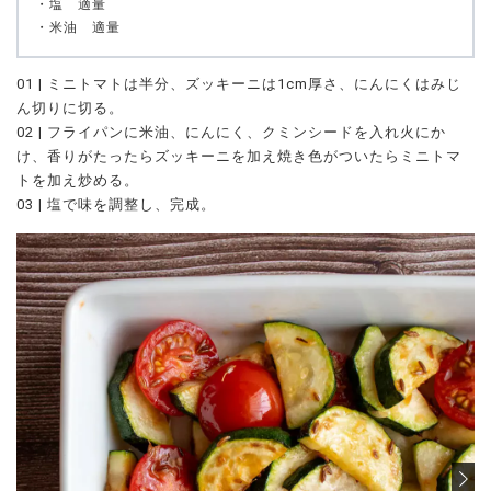
・塩 適量
・米油 適量
01 | ミニトマトは半分、ズッキーニは1cm厚さ、にんにくはみじ
ん切りに切る。
02 | フライパンに米油、にんにく、クミンシードを入れ火にか
け、香りがたったらズッキーニを加え焼き色がついたらミニトマ
トを加え炒める。
03 | 塩で味を調整し、完成。