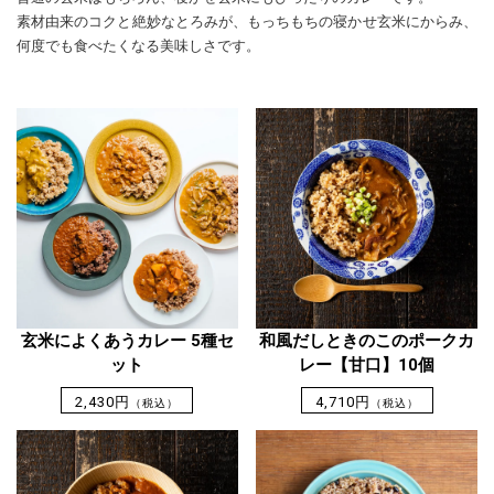
素材由来のコクと絶妙なとろみが、もっちもちの寝かせ玄米にからみ、
何度でも食べたくなる美味しさです。
玄米によくあうカレー 5種セ
和風だしときのこのポークカ
ット
レー【甘口】10個
2,430円
4,710円
（税込）
（税込）