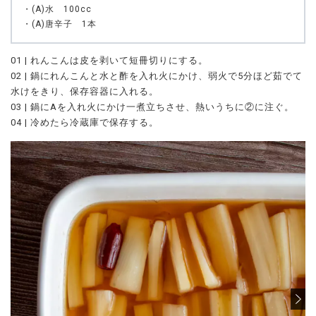
・(A)水 100cc
・(A)唐辛子 1本
01 | れんこんは皮を剥いて短冊切りにする。
02 | 鍋にれんこんと水と酢を入れ火にかけ、弱火で5分ほど茹でて
水けをきり、保存容器に入れる。
03 | 鍋にAを入れ火にかけ一煮立ちさせ、熱いうちに②に注ぐ。
04 | 冷めたら冷蔵庫で保存する。