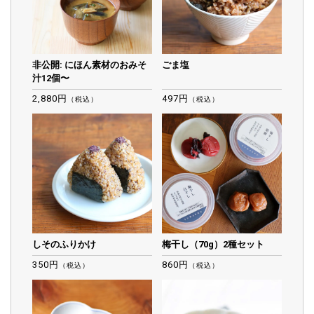
非公開: にほん素材のおみそ
ごま塩
汁12個〜
2,880円
497円
（税込）
（税込）
しそのふりかけ
梅干し（70g）2種セット
350円
860円
（税込）
（税込）