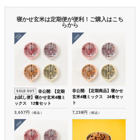
寝かせ玄米は定期便が便利！ご購入はこち
らから
非公開: 【定期商品】寝かせ
非公開: 【定期
SOLD OUT
玄米4種ミックス 24食セッ
お試し便】寝かせ玄米4種ミ
ト
ックス 12食セット
3,657円
7,238円
（税込）
（税込）