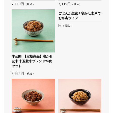
7,119円
7,119円
（税込）
（税込）
ごはんが主役！寝かせ玄米で
お弁当ライフ
円
（税込）
非公開: 【定期商品】寝かせ
玄米 十五穀米ブレンド24食
セット
7,834円
（税込）