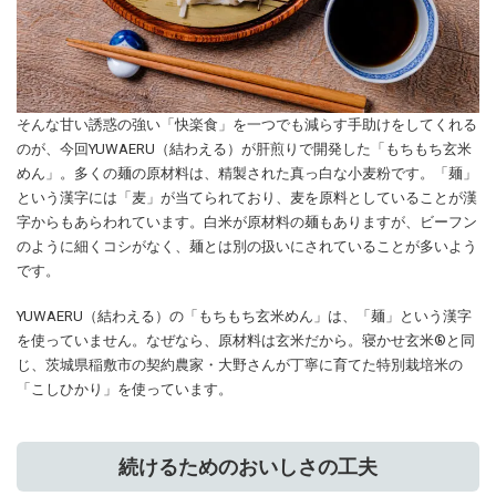
そんな甘い誘惑の強い「快楽食」を一つでも減らす手助けをしてくれる
のが、今回YUWAERU（結わえる）が肝煎りで開発した「もちもち玄米
めん」。多くの麺の原材料は、精製された真っ白な小麦粉です。「麺」
という漢字には「麦」が当てられており、麦を原料としていることが漢
字からもあらわれています。白米が原材料の麺もありますが、ビーフン
のように細くコシがなく、麺とは別の扱いにされていることが多いよう
です。
YUWAERU（結わえる）の「もちもち玄米めん」は、「麺」という漢字
を使っていません。なぜなら、原材料は玄米だから。寝かせ玄米®️と同
じ、茨城県稲敷市の契約農家・大野さんが丁寧に育てた特別栽培米の
「こしひかり」を使っています。
続けるためのおいしさの工夫