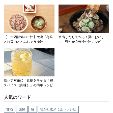
【二十四節気の一汁】大暑「冬瓜
水出しだしで作る！夏においし
と枝豆のとろみしょうゆ汁 」
い、寝かせ玄米冷や汁レシピ
夏バテ対策に！食欲をそそる「和
スパイス（薬味）」の簡単レシピ
人気のワード
甘酒
発酵
糀
寝かせ玄米に合うレシピ