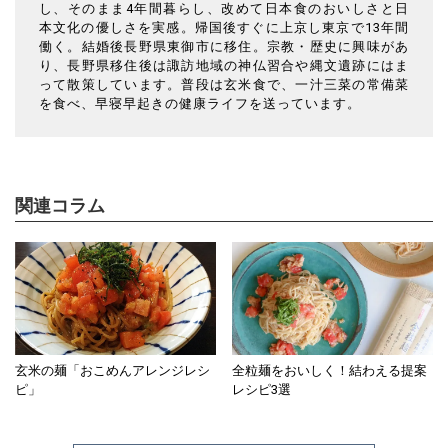
し、そのまま4年間暮らし、改めて日本食のおいしさと日
本文化の優しさを実感。帰国後すぐに上京し東京で13年間
働く。結婚後長野県東御市に移住。宗教・歴史に興味があ
り、長野県移住後は諏訪地域の神仏習合や縄文遺跡にはま
って散策しています。普段は玄米食で、一汁三菜の常備菜
を食べ、早寝早起きの健康ライフを送っています。
関連コラム
玄米の麺「おこめんアレンジレシ
全粒麺をおいしく！結わえる提案
ピ」
レシピ3選