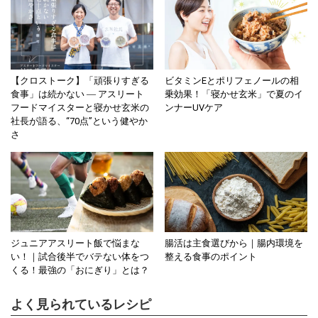
【クロストーク】「頑張りすぎる
ビタミンEとポリフェノールの相
食事」は続かない ― アスリート
乗効果！「寝かせ玄米」で夏のイ
フードマイスターと寝かせ玄米の
ンナーUVケア
社長が語る、“70点”という健やか
さ
ジュニアアスリート飯で悩まな
腸活は主食選びから｜腸内環境を
い！｜試合後半でバテない体をつ
整える食事のポイント
くる！最強の「おにぎり」とは？
よく見られているレシピ