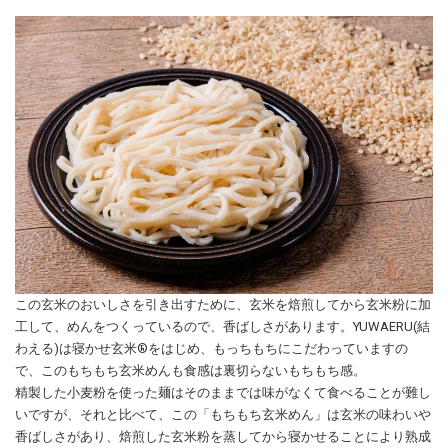
この玄米のおいしさを引き出すために、玄米を焙煎してから玄米粉に加
工して、めんをつくっているので、香ばしさがあります。YUWAERU(結
わえる)は寝かせ玄米®️をはじめ、もっちもちにこだわっていますの
で、このもちもち玄米めんも食感は裏切らないもちもち感。
精製した小麦粉を使った麺はそのままでは味がなくて食べることが難し
いですが、それと比べて、この「もちもち玄米めん」は玄米の味わいや
香ばしさがあり、焙煎した玄米粉を蒸してから寝かせることにより熟成