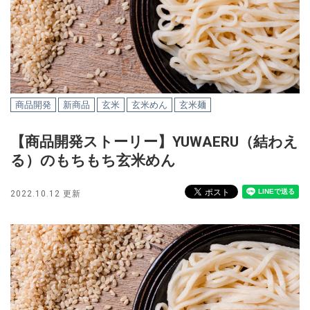
商品開発
新商品
玄米
玄米めん
玄米麺
【商品開発ストーリー】YUWAERU（結わえ
る）のもちもち玄米めん
2022.10.12 更新