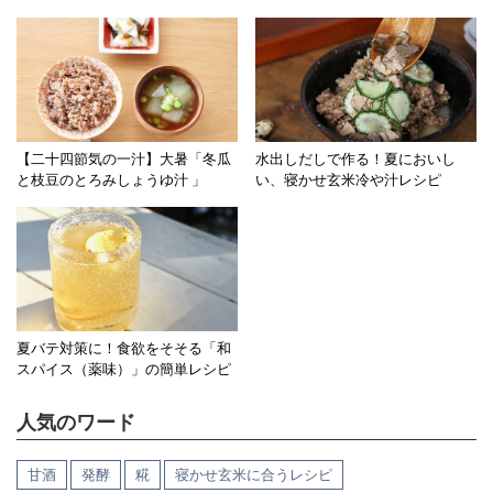
【二十四節気の一汁】大暑「冬瓜
水出しだしで作る！夏においし
と枝豆のとろみしょうゆ汁 」
い、寝かせ玄米冷や汁レシピ
夏バテ対策に！食欲をそそる「和
スパイス（薬味）」の簡単レシピ
人気のワード
甘酒
発酵
糀
寝かせ玄米に合うレシピ