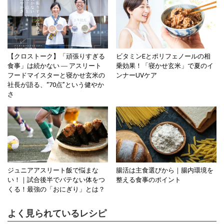
【クロストーク】「頑張りすぎる
ビタミンEとポリフェノールの相
食事」は続かない ― アスリート
乗効果！「寝かせ玄米」で夏のイ
フードマイスターと寝かせ玄米の
ンナーUVケア
社長が語る、“70点”という健やか
さ
ジュニアアスリート飯で悩まな
腸活は主食選びから｜腸内環境を
い！｜試合後半でバテない体をつ
整える食事のポイント
くる！最強の「おにぎり」とは？
よく見られているレシピ