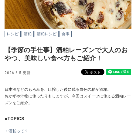
レシピ
酒粕
酒粕レシピ
食事
【季節の手仕事】酒粕レーズンで大人のお
やつ、美味しい食べ方もご紹介！
2026.6.5 更新
日本酒などのもろみを、圧搾した後に残る白色の粕が酒粕。
おかずや汁物に使ったりもしますが、今回はスイーツに使える酒粕レー
ズンをご紹介。
■TOPICS
・酒粕って？