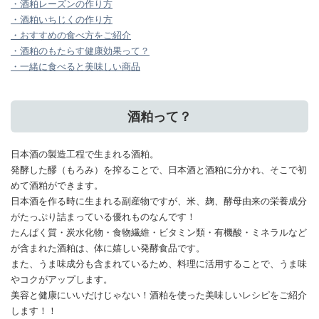
・酒粕レーズンの作り方
・酒粕いちじくの作り方
・おすすめの食べ方をご紹介
・酒粕のもたらす健康効果って？
・一緒に食べると美味しい商品
酒粕って？
日本酒の製造工程で生まれる酒粕。
発酵した醪（もろみ）を搾ることで、日本酒と酒粕に分かれ、そこで初
めて酒粕ができます。
日本酒を作る時に生まれる副産物ですが、米、麹、酵母由来の栄養成分
がたっぷり詰まっている優れものなんです！
たんぱく質・炭水化物・食物繊維・ビタミン類・有機酸・ミネラルなど
が含まれた酒粕は、体に嬉しい発酵食品です。
また、うま味成分も含まれているため、料理に活用することで、うま味
やコクがアップします。
美容と健康にいいだけじゃない！酒粕を使った美味しいレシピをご紹介
します！！