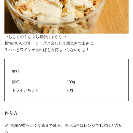
いちじくのぷちぷち感がたまらない。
相性のいいブルーチーズと合わせて簡単おつまみに。
生ハムとワインがあればもう何もいらないかも！
材料
酒粕
100g
ドライいちじく
70g
作り方
01 |酒粕が柔らかくなるまで練る。固い場合はレンジで15秒ほど温め
る。