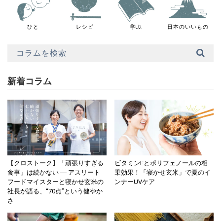
ひと
レシピ
学ぶ
日本のいいもの
新着コラム
【クロストーク】「頑張りすぎる
ビタミンEとポリフェノールの相
食事」は続かない ― アスリート
乗効果！「寝かせ玄米」で夏のイ
フードマイスターと寝かせ玄米の
ンナーUVケア
社長が語る、“70点”という健やか
さ