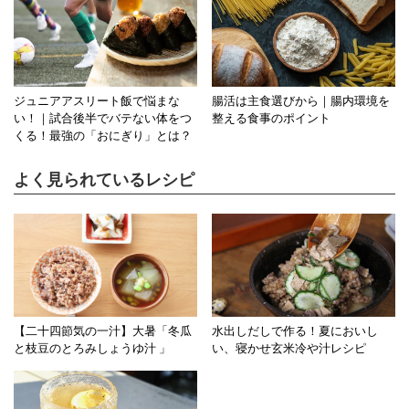
ジュニアアスリート飯で悩まな
腸活は主食選びから｜腸内環境を
い！｜試合後半でバテない体をつ
整える食事のポイント
くる！最強の「おにぎり」とは？
よく見られているレシピ
【二十四節気の一汁】大暑「冬瓜
水出しだしで作る！夏においし
と枝豆のとろみしょうゆ汁 」
い、寝かせ玄米冷や汁レシピ