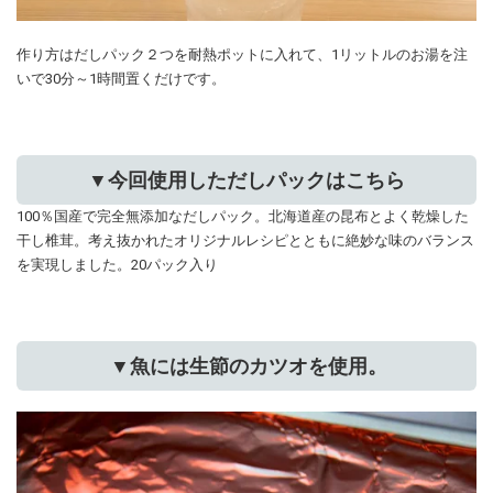
作り方はだしパック２つを耐熱ポットに入れて、1リットルのお湯を注
いで30分～1時間置くだけです。
▼今回使用しただしパックはこちら
100％国産で完全無添加なだしパック。北海道産の昆布とよく乾燥した
干し椎茸。考え抜かれたオリジナルレシピとともに絶妙な味のバランス
を実現しました。20パック入り
▼魚には生節のカツオを使用。