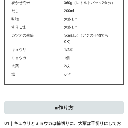
寝かせ玄米
360g（レトルトパック2食分）
だし
200ml
味噌
大さじ2
すりごま
大さじ2
カツオの生節
5cmほど（アジの干物でも
OK）
キュウリ
1/2本
ミョウガ
1個
大葉
2枚
塩
少々
■作り方
01｜キュウリとミョウガは輪切りに、大葉は千切りにしてお