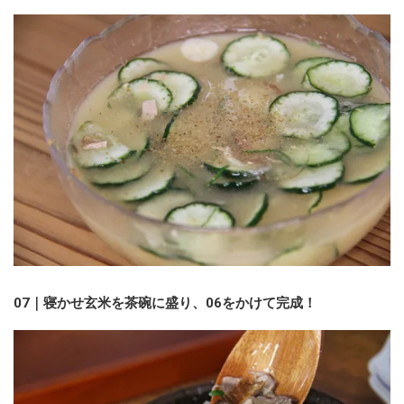
07｜寝かせ玄米を茶碗に盛り、06をかけて完成！