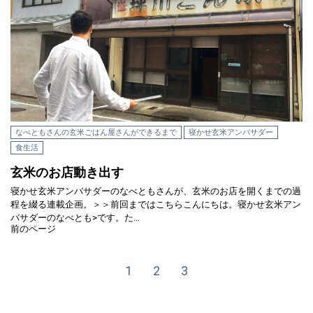
なべともさんの玄米ごはん屋さんができるまで
寝かせ玄米アンバサダー
食生活
玄米のお店動き出す
寝かせ玄米アンバサダーのなべともさんが、玄米のお店を開くまでの過
程を綴る連載企画。＞＞前回まではこちらこんにちは。寝かせ玄米アン
バサダーのなべとも>です。た…
前のページ
1
2
3