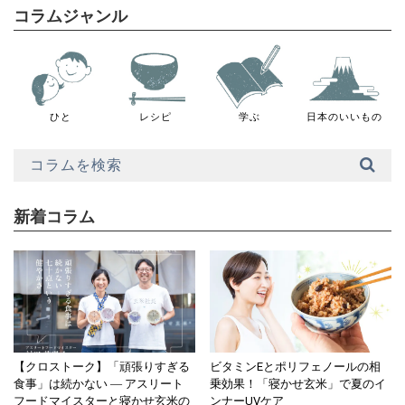
コラムジャンル
ひと
レシピ
学ぶ
日本のいいもの
新着コラム
【クロストーク】「頑張りすぎる
ビタミンEとポリフェノールの相
食事」は続かない ― アスリート
乗効果！「寝かせ玄米」で夏のイ
フードマイスターと寝かせ玄米の
ンナーUVケア