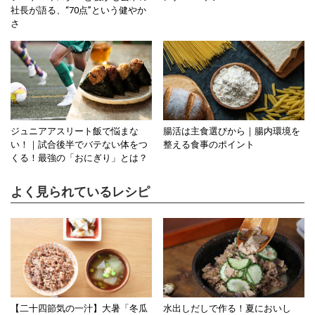
社長が語る、“70点”という健やか
さ
ジュニアアスリート飯で悩まな
腸活は主食選びから｜腸内環境を
い！｜試合後半でバテない体をつ
整える食事のポイント
くる！最強の「おにぎり」とは？
よく見られているレシピ
【二十四節気の一汁】大暑「冬瓜
水出しだしで作る！夏においし