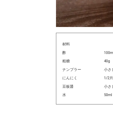
材料
酢
100m
粗糖
40g
ナンプラー
小さ
にんにく
1/2
豆板醤
小さ
水
50ml