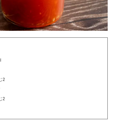
l
じ2
片
じ2