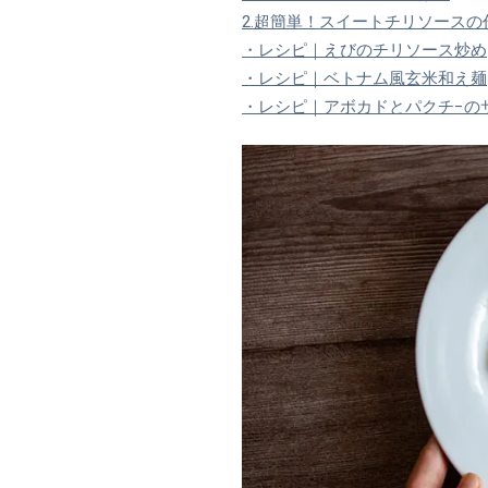
2.超簡単！スイートチリソースの
・レシピ｜えびのチリソース炒め
・レシピ｜ベトナム風玄米和え麺
・レシピ｜アボカドとパクチ−の