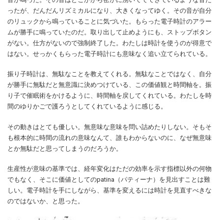
ったが、だんだんリズミカルになり、大きくなってゆく。その音が自分
のリュックから鳴っていることに気づいた。もらった電子時計のアラー
ムが勝手に鳴っていたのだ。取り出して止めようにも、ストップボタン
がない。仕方がないので強制終了した。わたしは時計を使うのが得意で
はない。せっかくもらった電子時計にも意味なく追い立てられている。
振り子時計は、無駄なことを教えてくれる。無駄なことではなく、自分
が勝手に無駄だと無意識に決めつけている、この価値観と時間軸を。振
り子で催眠術をかけるように、時間軸を戻してくれている。わたしを時
間のゆりかごで護ろうとしてくれているように感じる。
その動きはとても優しい。無意味な意味を問い詰めたりしない。そもそ
も根本的に時間の流れの意味なんて、誰もわからないのに、なぜ無意味
とか無駄だと思ってしまうのだろうか。
生産性が意味の基準では、経年変化はただの効率を示す指標以外の何物
でもなく、そこに価値としてのpatina（パティーナ）を見出すことは難
しい。電子時計を手にしながら、基準を変えるには時計を見直すべきな
のではないか、と思った。