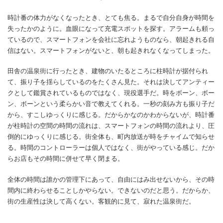
時計番の体力がなくなったとき、とても焦る。まるで自分自身が時間を
失ったかのように。血眼になって充電スポットを探す。アラームも頼っ
ているので、スマートフォンを会社に忘れようものなら、朝起きれる自
信はない。スマートフォンがないと、朝も起きれなくなってしまった。
田舎の温泉街に行ったとき、建物のいたるところに柱時計が据付られ
て、振り子を揺らしているのをたくさん見た。それは決してアンティー
クとして鑑賞されているものではなく、現役選手だ。時をボーン、ボー
ン、ボーンという柔らかい音で教えてくれる。一秒の刻み方も振り子だ
から、すこしゆっくりに感じる。だからかなのかわからないが、時計番
が柱時計の空間の時間の流れは、スマートフォンの時間の流れより、圧
倒的にゆっくりに感じる。街全体も、町内放送が時をチャイムで知らせ
る。時間のコントローラーは個人ではなく、街がやっている感じ。だか
らお店もその時間に併せて早く閉まる。
全体の時間は誰かの管理下にあって、自由にはみ出せないから、その時
間内に終わらせることしかやらない。できないのだと思う。だからか、
街の生産性は決して高くない。客観的に見て、寂れた温泉街だ。