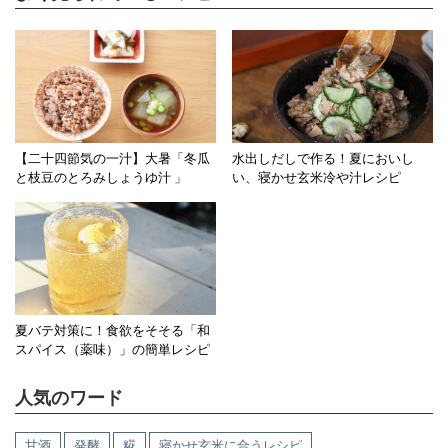
【二十四節気の一汁】大暑「冬瓜
水出しだしで作る！夏においし
と枝豆のとろみしょうゆ汁 」
い、寝かせ玄米冷や汁レシピ
夏バテ対策に！食欲をそそる「和
スパイス（薬味）」の簡単レシピ
人気のワード
甘酒
発酵
糀
寝かせ玄米に合うレシピ