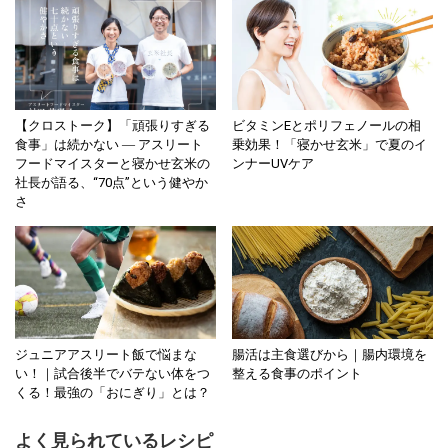
【クロストーク】「頑張りすぎる
ビタミンEとポリフェノールの相
食事」は続かない ― アスリート
乗効果！「寝かせ玄米」で夏のイ
フードマイスターと寝かせ玄米の
ンナーUVケア
社長が語る、“70点”という健やか
さ
ジュニアアスリート飯で悩まな
腸活は主食選びから｜腸内環境を
い！｜試合後半でバテない体をつ
整える食事のポイント
くる！最強の「おにぎり」とは？
よく見られているレシピ