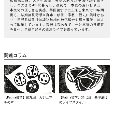
広島県出身。大学卒業後、興味のあった中国へ語学留学
し、そのまま4年間暮らし、改めて日本食のおいしさと日
本文化の優しさを実感。帰国後すぐに上京し東京で13年間
働く。結婚後長野県東御市に移住。宗教・歴史に興味があ
り、長野県移住後は諏訪地域の神仏習合や縄文遺跡にはま
って散策しています。普段は玄米食で、一汁三菜の常備菜
を食べ、早寝早起きの健康ライフを送っています。
関連コラム
【Patina哲学】第九回 ガジュマ
【Patina哲学】第七回 基準漬け
ルの木
のライフスタイル