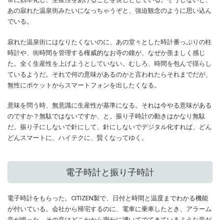
あの寂れた温泉街みたいになっちゃうぞと、強迫観念のように思い込ん
でいる。
寂れた温泉街にはなりたくないのに、あの堂々とした時計番っぷりの柱
時計や、街時間を管理する権威的なお寺の鐘が、なぜか羨ましく感じ
た。全く生産性を上げようとしていない。むしろ、時間を包んで揺らし
ているようだ。それで何の意味があるのかと言われたらそれまでだが、
無性にポケットからスマートフォンを出したくなる。
意味を問う時、無意識に生産性が基準になる。それは今やる意味がある
のですか？無駄ではないですか、と。振り子時計の動きはかなり無駄
だ。振り子にしないで針にして、針にしないでデジタル化すれば、どん
どんスマートに、ハイテクに、賢くなってゆく。
電子時計と振り子時計
電子時計をもらった。CITIZEN製で、日付と時間と温度までわかる機能
が付いている。会社から帰宅するのに、電車に乗車したとき、アラーム
音が鳴った。その音はどこかから密かに湧いてでてきているような音だ