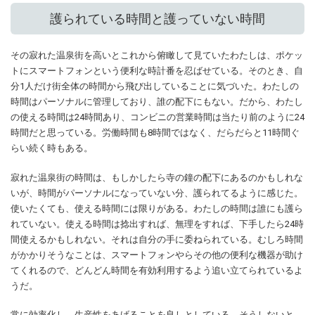
護られている時間と護っていない時間
その寂れた温泉街を高いとこれから俯瞰して見ていたわたしは、ポケッ
トにスマートフォンという便利な時計番を忍ばせている。そのとき、自
分1人だけ街全体の時間から飛び出していることに気づいた。わたしの
時間はパーソナルに管理しており、誰の配下にもない。だから、わたし
の使える時間は24時間あり、コンビニの営業時間は当たり前のように24
時間だと思っている。労働時間も8時間ではなく、だらだらと11時間ぐ
らい続く時もある。
寂れた温泉街の時間は、もしかしたら寺の鐘の配下にあるのかもしれな
いが、時間がパーソナルになっていない分、護られてるように感じた。
使いたくても、使える時間には限りがある。わたしの時間は誰にも護ら
れていない。使える時間は捻出すれば、無理をすれば、下手したら24時
間使えるかもしれない。それは自分の手に委ねられている。むしろ時間
がかかりそうなことは、スマートフォンやらその他の便利な機器が助け
てくれるので、どんどん時間を有効利用するよう追い立てられているよ
うだ。
常に効率化し、生産性をあげることを良しとしている。そうしないと、