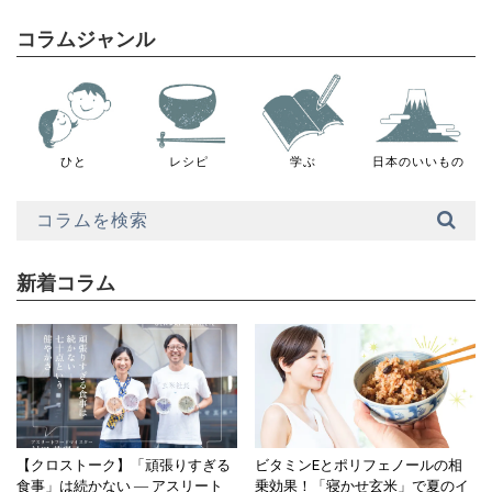
コラムジャンル
ひと
レシピ
学ぶ
日本のいいもの
新着コラム
【クロストーク】「頑張りすぎる
ビタミンEとポリフェノールの相
食事」は続かない ― アスリート
乗効果！「寝かせ玄米」で夏のイ