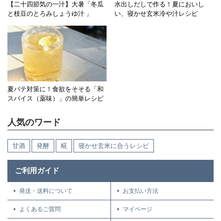
【二十四節気の一汁】大暑「冬瓜
水出しだしで作る！夏においし
と枝豆のとろみしょうゆ汁 」
い、寝かせ玄米冷や汁レシピ
夏バテ対策に！食欲をそそる「和
スパイス（薬味）」の簡単レシピ
人気のワード
甘酒
発酵
糀
寝かせ玄米に合うレシピ
ご利用ガイド
発送・送料について
お支払い方法
よくあるご質問
マイページ