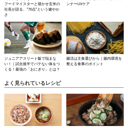
フードマイスターと寝かせ玄米の
ンナーUVケア
社長が語る、“70点”という健やか
さ
ジュニアアスリート飯で悩まな
腸活は主食選びから｜腸内環境を
い！｜試合後半でバテない体をつ
整える食事のポイント
くる！最強の「おにぎり」とは？
よく見られているレシピ