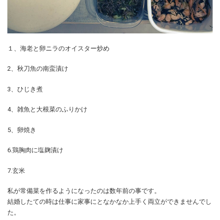
１、海老と卵ニラのオイスター炒め
2、秋刀魚の南蛮漬け
3、ひじき煮
4、雑魚と大根菜のふりかけ
5、卵焼き
6.鶏胸肉に塩麹漬け
7.玄米
私が常備菜を作るようになったのは数年前の事です。
結婚したての時は仕事に家事にとなかなか上手く両立ができませんでし
た。