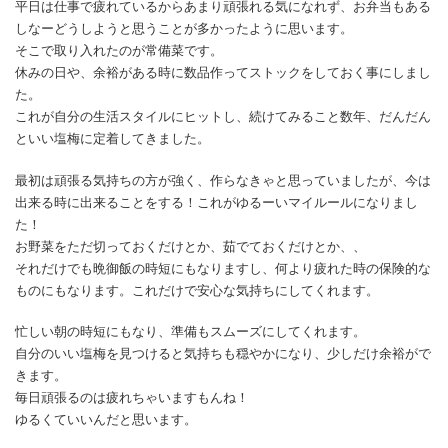
平日は仕事で疲れているからあまり頑張れる気になれず、お弁当もある
しなーどうしようと思うことが多かったように思います。
そこで取り入れたのが常備菜です。
休みの日や、余裕がある時に数品作ってストックをしておく事にしまし
た。
これが自分の生活スタイルにヒットし、続けてみること数年、だんだん
といい塩梅に定着してきました。
最初は頑張る気持ちの方が強く、作らなきゃと思っていましたが、今は
出来る時に出来ることをする！これがゆるーいマイルールになりまし
た！
お野菜をただ切っておくだけとか、茹でておくだけとか、、
それだけでも晩御飯の時短にもなりますし、何より疲れた時の保険的な
ものにもなります。これだけで安心な気持ちにしてくれます。
忙しい朝の時短にもなり、準備もスムーズにしてくれます。
自分のいい塩梅を見つけると気持ちも穏やかになり、少しだけ余裕がで
きます。
毎日頑張るのは疲れちゃいますもんね！
ゆるくていいんだと思います。