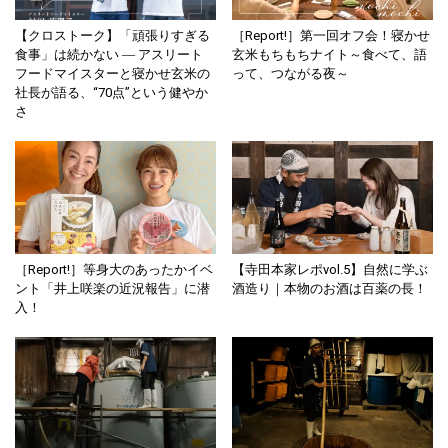
【クロストーク】「頑張りすぎる
［Report!］第一回オフ会！寝かせ
食事」は続かない ― アスリート
玄米もちもちナイト～食べて、語
フードマイスターと寝かせ玄米の
って、つながる夜～
社長が語る、“70点”という健やか
さ
［Report!］等身大のあったかイベ
【寺田本家レポvol.5】自然に学ぶ
ント「井上咲楽の近況報告」に潜
酒造り｜本物のお酒は百薬の長！
入！