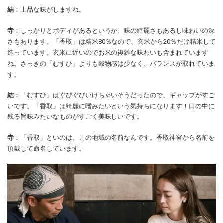
結
：上品な味がしますね。
寺
：しっかりとボディがあるというか、味の綺麗さもあるし味わいの深
さもあります。「香取」は精米80％なので、玄米から20％だけ精米して
造っています。玄米に近いのでお米の複雑な味わいも含まれています
ね。さっきの「むすひ」よりも穀物感は少なく、バランスが取れていま
す。
結
：「むすひ」はぐびぐびいけちゃいそうだったので、ギャップがすご
いです。「香取」は綺麗に嗜みたいという気持ちになります！口の中に
残る旨味みたいなものがすごく美味しいです。
寺
：「香取」といのは、この地域の名前なんです。香取神宮から名前を
頂戴して命名しています。