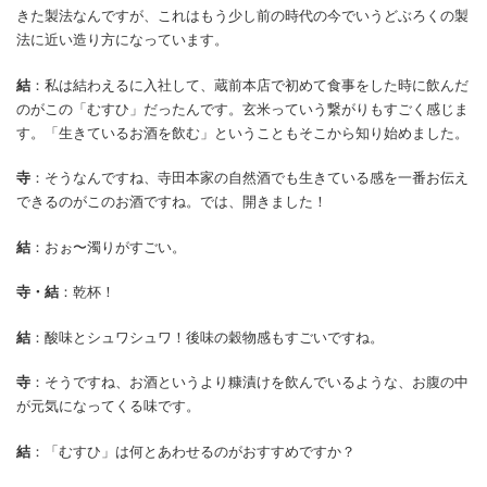
きた製法なんですが、これはもう少し前の時代の今でいうどぶろくの製
法に近い造り方になっています。
結
：私は結わえるに入社して、蔵前本店で初めて食事をした時に飲んだ
のがこの「むすひ」だったんです。玄米っていう繋がりもすごく感じま
す。「生きているお酒を飲む」ということもそこから知り始めました。
寺
：そうなんですね、寺田本家の自然酒でも生きている感を一番お伝え
できるのがこのお酒ですね。では、開きました！
結
：おぉ〜濁りがすごい。
寺・結
：乾杯！
結
：酸味とシュワシュワ！後味の穀物感もすごいですね。
寺
：そうですね、お酒というより糠漬けを飲んでいるような、お腹の中
が元気になってくる味です。
結
：「むすひ」は何とあわせるのがおすすめですか？