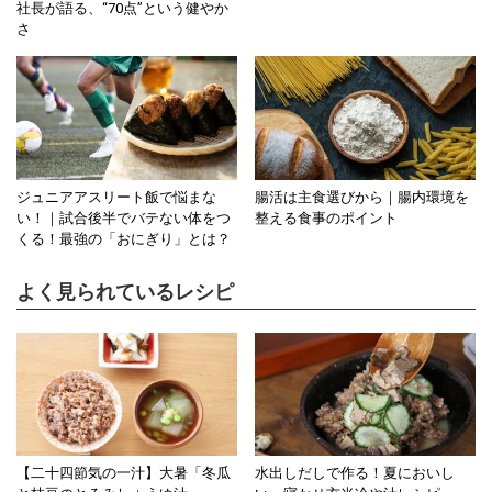
社長が語る、“70点”という健やか
さ
ジュニアアスリート飯で悩まな
腸活は主食選びから｜腸内環境を
い！｜試合後半でバテない体をつ
整える食事のポイント
くる！最強の「おにぎり」とは？
よく見られているレシピ
【二十四節気の一汁】大暑「冬瓜
水出しだしで作る！夏においし