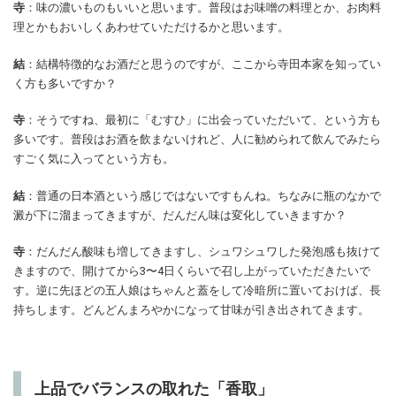
寺
：味の濃いものもいいと思います。普段はお味噌の料理とか、お肉料
理とかもおいしくあわせていただけるかと思います。
結
：結構特徴的なお酒だと思うのですが、ここから寺田本家を知ってい
く方も多いですか？
寺
：そうですね、最初に「むすひ」に出会っていただいて、という方も
多いです。普段はお酒を飲まないけれど、人に勧められて飲んでみたら
すごく気に入ってという方も。
結
：普通の日本酒という感じではないですもんね。ちなみに瓶のなかで
澱が下に溜まってきますが、だんだん味は変化していきますか？
寺
：だんだん酸味も増してきますし、シュワシュワした発泡感も抜けて
きますので、開けてから3〜4日くらいで召し上がっていただきたいで
す。逆に先ほどの五人娘はちゃんと蓋をして冷暗所に置いておけば、長
持ちします。どんどんまろやかになって甘味が引き出されてきます。
上品でバランスの取れた「香取」