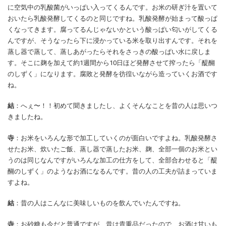
に空気中の乳酸菌がいっぱい入ってくるんです。お米の研ぎ汁を置いて
おいたら乳酸発酵してくるのと同じですね。乳酸発酵が始まって酸っぱ
くなってきます。腐ってるんじゃないかという酸っぱい匂いがしてくる
んですが、そうなったら下に浸かっている米を取り出すんです。それを
蒸し器で蒸して、蒸しあがったらそれをさっきの酸っぱい水に戻しま
す。そこに麹を加えて約1週間から10日ほど発酵させて搾ったら「醍醐
のしずく」になります。腐敗と発酵を彷徨いながら造っていくお酒です
ね。
結
：へぇ〜！！初めて聞きましたし、よくそんなことを昔の人は思いつ
きましたね。
寺
：お米をいろんな形で加工していくのが面白いですよね。乳酸発酵さ
せたお米、炊いたご飯、蒸し器で蒸したお米、麹、全部一個のお米とい
うのは同じなんですがいろんな加工の仕方をして、全部合わせると「醍
醐のしずく」のようなお酒になるんです。昔の人の工夫が詰まっていま
すよね。
結
：昔の人はこんなに美味しいものを飲んでいたんですね。
寺
：お砂糖も今だと普通ですが、昔は貴重品だったので、お酒は甘いも