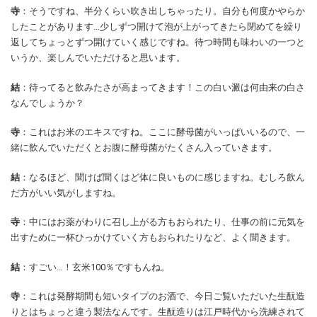
寺
：そうですね、半分くらい吹き出しちゃったり。自分も何度かやらか
したことがあります…少しずつ開けて泡が上がってきたら閉めてを繰り
返してちょっとずつ開けていく感じですね。待つ時間も味わいの一つと
いうか、楽しんでいただけると思います。
結
：待ってると飲みたさが高まってきます！この白い澱は何由来の白さ
なんでしょうか？
寺
：これはお米のエキスですね。ここに酵母菌がいっぱいいるので、一
緒に飲んでいただくとお腹に酵母菌がたくさん入っていきます。
結
：なるほど、聞けば聞くはど体に良いものに感じますね。むしろ飲ん
だ方がいい気がしますね。
寺
：中にはお薬がわりに召し上がる方もおられたり、仕事の前に元気を
出すために一杯ひっかけていく方もおられたりなど、よく聞きます。
結
：すごい…！玄米100％ですもんね。
寺
：これは発酵期間も短いタイプのお酒で、今日ご覧いただいた生酛造
りとはちょっと違う製法なんです。生酛造りは江戸時代から洗練されて