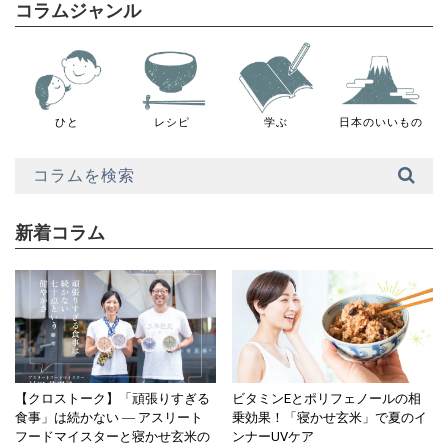
コラムジャンル
ひと
レシピ
学ぶ
日本のいいもの
新着コラム
【クロストーク】「頑張りすぎる
ビタミンEとポリフェノールの相
食事」は続かない ― アスリート
乗効果！「寝かせ玄米」で夏のイ
フードマイスターと寝かせ玄米の
ンナーUVケア