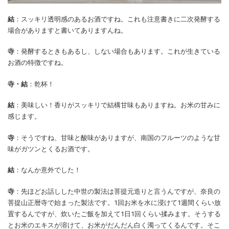
結
：スッキリ透明感のあるお酒ですね。これも注意書きに二次発酵する
場合がありますと書いてありますんね。
寺
：発酵するときもあるし、しない場合もあります。これが生きている
お酒の特徴ですね。
寺・結
：乾杯！
結
：美味しい！香りがスッキリで結構甘味もありますね。お米の甘みに
感じます。
寺
：そうですね、甘味と酸味がありますが、南国のフルーツのような甘
味がガツンとくるお酒です。
結
：なんか意外でした！
寺
：先ほどお話しした中世の製法は菩提元造りと言うんですが、奈良の
菩提山正暦寺で始まった製法です。1回お米を水に浸けて1週間くらい放
置するんですが、炊いたご飯を加えて1日1回くらい揉みます。そうする
とお米のエキスが溶けて、お米がだんだん白く濁ってくるんです。そこ