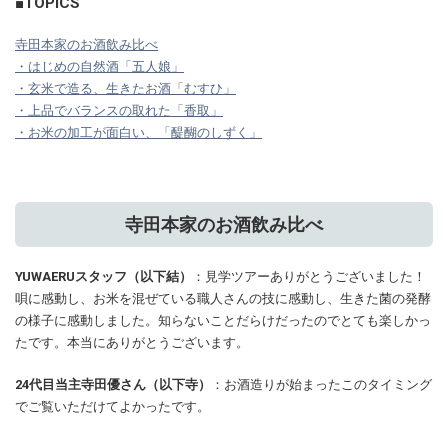
■TOPICS
寺田本家のお酒飲み比べ
・はじめの自然酒「五人娘」
・玄米で造る、生きたお酒「むすひ」
・上品でバランスの取れた「香取」
・お米の加工が面白い、「醍醐のしずく」
寺田本家のお酒飲み比べ
YUWAERUスタッフ（以下結）
：見学ツアーありがとうございました！
唄に感動し、お米を混ぜている職人さんの技に感動し、生きた菌の発酵
の様子に感動しました。知らないことだらけだったのでとても楽しかっ
たです。本当にありがとうございます。
24代目当主寺田優さん（以下寺）
：お酒造りが始まったこのタイミング
でご覧いただけてよかったです。