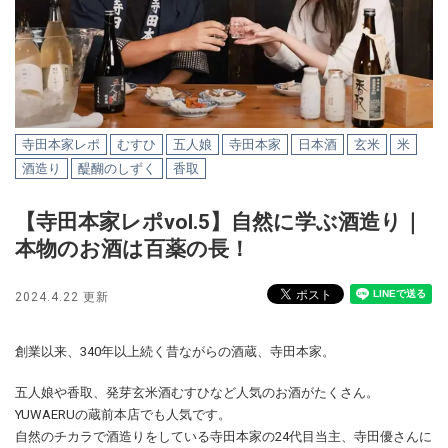
寺田本家レポ
むすひ
五人娘
寺田本家
日本酒
玄米
米
酒造り
醍醐のしずく
香取
【寺田本家レポvol.5】自然に学ぶ酒造り｜
本物のお酒は百薬の長！
2024.4.22 更新
創業以来、340年以上続く昔ながらの酒蔵、寺田本家。
五人娘や香取、発芽玄米酒むすひなど人気のお酒がたくさん。
YUWAERUの蔵前本店でも人気です。
自然のチカラで酒造りをしている寺田本家の24代目当主、寺田優さんに