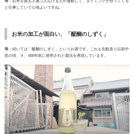
寺
：お米を掘る人運ぶ人広げる人が連動して、タイミングが合ってくる
と仕事していて心地よいですね。
お米の加工が面白い、「醍醐のしずく」
寺
：続いては「醍醐のしずく」というお酒です。これも生酛造り以前中
世の頃、４、500年前に発明された製法を再現しています。