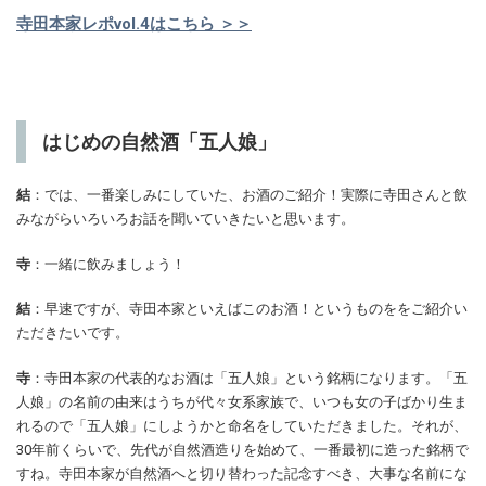
寺田本家レポvol.4はこちら ＞＞
はじめの自然酒「五人娘」
結
：では、一番楽しみにしていた、お酒のご紹介！実際に寺田さんと飲
みながらいろいろお話を聞いていきたいと思います。
寺
：一緒に飲みましょう！
結
：早速ですが、寺田本家といえばこのお酒！というものををご紹介い
ただきたいです。
寺
：寺田本家の代表的なお酒は「五人娘」という銘柄になります。「五
人娘」の名前の由来はうちが代々女系家族で、いつも女の子ばかり生ま
れるので「五人娘」にしようかと命名をしていただきました。それが、
30年前くらいで、先代が自然酒造りを始めて、一番最初に造った銘柄で
すね。寺田本家が自然酒へと切り替わった記念すべき、大事な名前にな