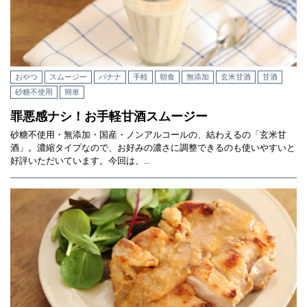
おやつ
スムージー
バナナ
手軽
朝食
無添加
玄米甘酒
甘酒
砂糖不使用
簡単
罪悪感ナシ！お手軽甘酒スムージー
砂糖不使用・無添加・国産・ノンアルコールの、結わえるの「玄米甘
酒」。濃縮タイプなので、お好みの濃さに調整できるのも使いやすいと
好評いただいています。今回は、…