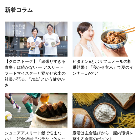
新着コラム
【クロストーク】「頑張りすぎる
ビタミンEとポリフェノールの相
食事」は続かない ― アスリート
乗効果！「寝かせ玄米」で夏のイ
フードマイスターと寝かせ玄米の
ンナーUVケア
社長が語る、“70点”という健やか
さ
ジュニアアスリート飯で悩まな
腸活は主食選びから｜腸内環境を
い！｜試合後半でバテない体をつ
整える食事のポイント