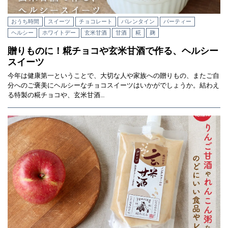
おうち時間
スイーツ
チョコレート
バレンタイン
パーティー
ヘルシー
ホワイトデー
玄米甘酒
甘酒
糀
麹
贈りものに！糀チョコや玄米甘酒で作る、ヘルシー
スイーツ
今年は健康第一ということで、大切な人や家族への贈りもの、またご自
分へのご褒美にヘルシーなチョコスイーツはいかがでしょうか。結わえ
る特製の糀チョコや、玄米甘酒…