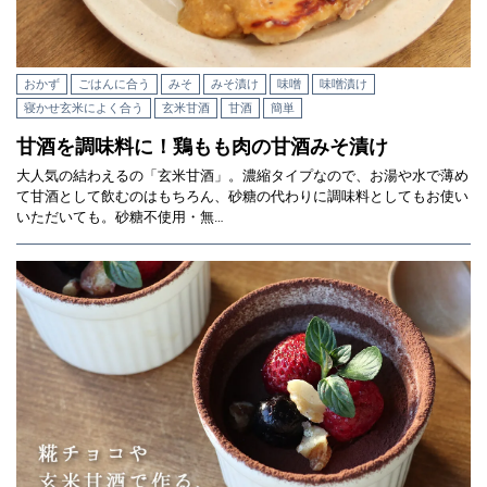
おかず
ごはんに合う
みそ
みそ漬け
味噌
味噌漬け
寝かせ玄米によく合う
玄米甘酒
甘酒
簡単
甘酒を調味料に！鶏もも肉の甘酒みそ漬け
大人気の結わえるの「玄米甘酒」。濃縮タイプなので、お湯や水で薄め
て甘酒として飲むのはもちろん、砂糖の代わりに調味料としてもお使い
いただいても。砂糖不使用・無…