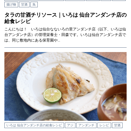
揚げ物
甘酒
魚
タラの甘酒チリソース｜いろは 仙台アンダンチ店の
給食レシピ
こんにちは！ いろは仙台なないろの里アンダンチ店（以下、いろは仙
台アンダンチ店）の管理栄養士・田森です。いろは仙台アンダンチ店で
は、同じ敷地内にある保育園や…
いろは 仙台アンダンチ店の給食レシピ
アジ
アンダンチ
レシピ
甘酒