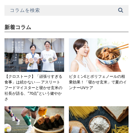
新着コラム
【クロストーク】「頑張りすぎる
ビタミンEとポリフェノールの相
食事」は続かない ― アスリート
乗効果！「寝かせ玄米」で夏のイ
フードマイスターと寝かせ玄米の
ンナーUVケア
社長が語る、“70点”という健やか
さ