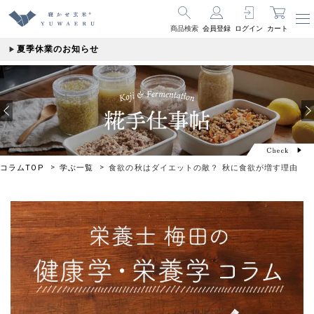
商品検索
会員登録
ログイン
カート
夏季休業のお知らせ
コラムTOP
学ぶ一覧
食欲の秋はダイエットの敵？ 秋に食欲が増す理由