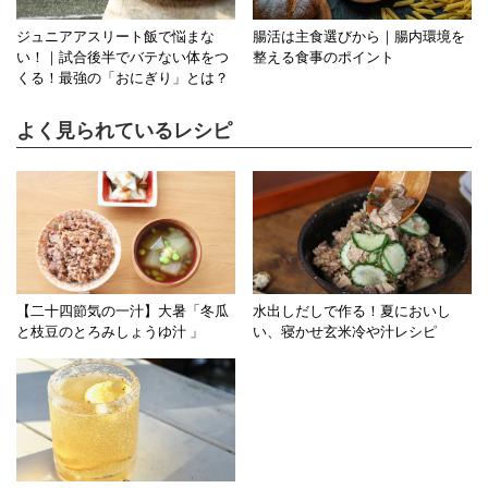
ジュニアアスリート飯で悩まな
腸活は主食選びから｜腸内環境を
い！｜試合後半でバテない体をつ
整える食事のポイント
くる！最強の「おにぎり」とは？
よく見られているレシピ
【二十四節気の一汁】大暑「冬瓜
水出しだしで作る！夏においし
と枝豆のとろみしょうゆ汁 」
い、寝かせ玄米冷や汁レシピ