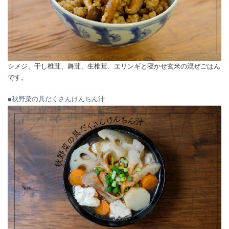
シメジ、干し椎茸、舞茸、生椎茸、エリンギと寝かせ玄米の混ぜごはん
です。
■秋野菜の具だくさんけんちん汁