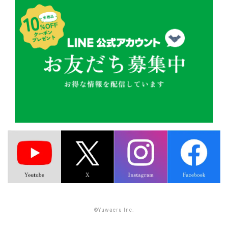
©Yuwaeru Inc.