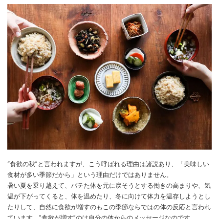
“食欲の秋”と言われますが、こう呼ばれる理由は諸説あり、「美味しい
食材が多い季節だから」という理由だけではありません。
暑い夏を乗り越えて、バテた体を元に戻そうとする働きの高まりや、気
温が下がってくると、体を温めたり、冬に向けて体力を温存しようとし
たりして、自然に食欲が増すのもこの季節ならではの体の反応と言われ
ています。”食欲が増す”のは自分の体からのメッセージなのです。