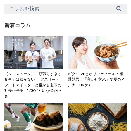
新着コラム
【クロストーク】「頑張りすぎる
ビタミンEとポリフェノールの相
食事」は続かない ― アスリート
乗効果！「寝かせ玄米」で夏のイ
フードマイスターと寝かせ玄米の
ンナーUVケア
社長が語る、“70点”という健やか
さ