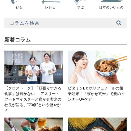
ひと
レシピ
学ぶ
日本のいいもの
新着コラム
【クロストーク】「頑張りすぎる
ビタミンEとポリフェノールの相
食事」は続かない ― アスリート
乗効果！「寝かせ玄米」で夏のイ
フードマイスターと寝かせ玄米の
ンナーUVケア
社長が語る、“70点”という健やか
さ