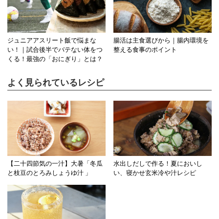
ジュニアアスリート飯で悩まな
腸活は主食選びから｜腸内環境を
い！｜試合後半でバテない体をつ
整える食事のポイント
くる！最強の「おにぎり」とは？
よく見られているレシピ
【二十四節気の一汁】大暑「冬瓜
水出しだしで作る！夏においし
と枝豆のとろみしょうゆ汁 」
い、寝かせ玄米冷や汁レシピ