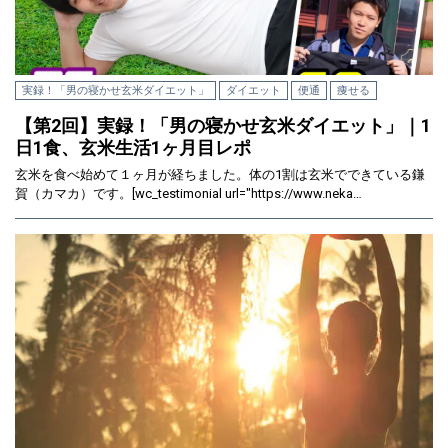
実録！「男の寝かせ玄米ダイエット」
ダイエット
便通
痩せる
【第2回】実録！「男の寝かせ玄米ダイエット」｜1
日1食、玄米生活1ヶ月目レポ
玄米を食べ始めて１ヶ月が経ちました。体の1割は玄米でできている鎌
賀（カマカ）です。[wc_testimonial url="https://www.neka…