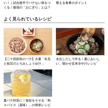
い！｜試合後半でバテない体をつ
整える食事のポイント
くる！最強の「おにぎり」とは？
よく見られているレシピ
【二十四節気の一汁】大暑「冬瓜
水出しだしで作る！夏においし
と枝豆のとろみしょうゆ汁 」
い、寝かせ玄米冷や汁レシピ
夏バテ対策に！食欲をそそる「和
スパイス（薬味）」の簡単レシピ