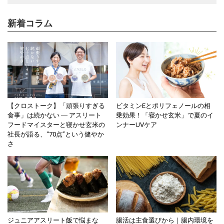
新着コラム
【クロストーク】「頑張りすぎる
ビタミンEとポリフェノールの相
食事」は続かない ― アスリート
乗効果！「寝かせ玄米」で夏のイ
フードマイスターと寝かせ玄米の
ンナーUVケア
社長が語る、“70点”という健やか
さ
ジュニアアスリート飯で悩まな
腸活は主食選びから｜腸内環境を