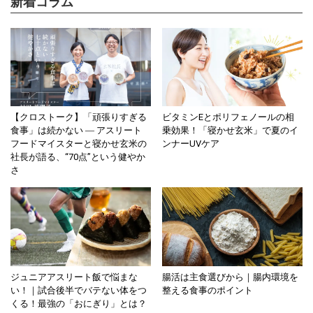
新着コラム
【クロストーク】「頑張りすぎる
ビタミンEとポリフェノールの相
食事」は続かない ― アスリート
乗効果！「寝かせ玄米」で夏のイ
フードマイスターと寝かせ玄米の
ンナーUVケア
社長が語る、“70点”という健やか
さ
ジュニアアスリート飯で悩まな
腸活は主食選びから｜腸内環境を
い！｜試合後半でバテない体をつ
整える食事のポイント
くる！最強の「おにぎり」とは？