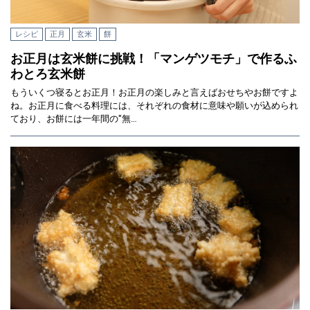
レシピ
正月
玄米
餅
お正月は玄米餅に挑戦！「マンゲツモチ」で作るふ
わとろ玄米餅
もういくつ寝るとお正月！お正月の楽しみと言えばおせちやお餅ですよ
ね。お正月に食べる料理には、それぞれの食材に意味や願いが込められ
ており、お餅には一年間の"無…