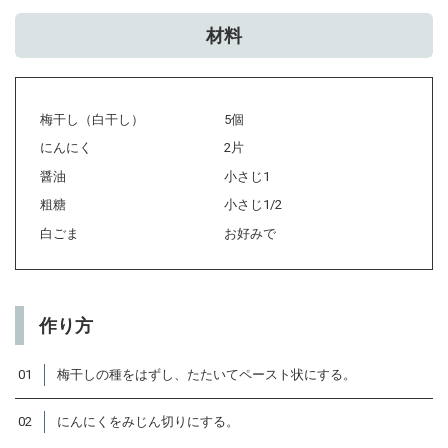
材料
梅干し（白干し）
5個
にんにく
2片
醤油
小さじ1
粗糖
小さじ1/2
白ごま
お好みで
作り方
01
梅干しの種をはずし、たたいてペースト状にする。
02
にんにくをみじん切りにする。