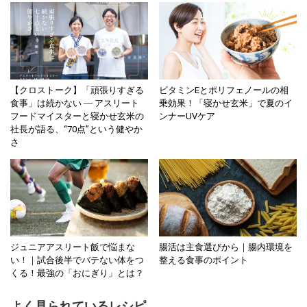
【クロストーク】「頑張りすぎる
ビタミンEとポリフェノールの相
食事」は続かない ― アスリート
乗効果！「寝かせ玄米」で夏のイ
フードマイスターと寝かせ玄米の
ンナーUVケア
社長が語る、“70点”という健やか
さ
ジュニアアスリート飯で悩まな
腸活は主食選びから｜腸内環境を
い！｜試合後半でバテない体をつ
整える食事のポイント
くる！最強の「おにぎり」とは？
よく見られているレシピ