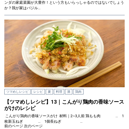
ンダの家庭菜園が大豊作！という方もいらっしゃるのではないでしょう
か？我が家はバジル…
ツマめしレシピ
レシピ
夏
料理
酒
鶏肉
【ツマめしレシピ】13｜こんがり鶏肉の香味ソース
がけのレシピ
こんがり鶏肉の香味ソースがけ 材料｜2~3人前 鶏もも肉 … 1
枚新玉ねぎ … 1個長ねぎ …
前のページ
次のページ