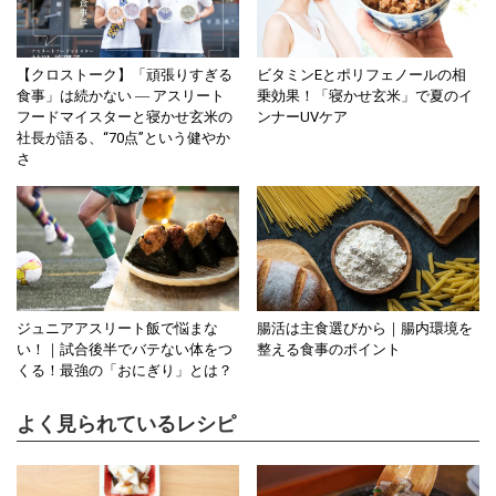
【クロストーク】「頑張りすぎる
ビタミンEとポリフェノールの相
食事」は続かない ― アスリート
乗効果！「寝かせ玄米」で夏のイ
フードマイスターと寝かせ玄米の
ンナーUVケア
社長が語る、“70点”という健やか
さ
ジュニアアスリート飯で悩まな
腸活は主食選びから｜腸内環境を
い！｜試合後半でバテない体をつ
整える食事のポイント
くる！最強の「おにぎり」とは？
よく見られているレシピ