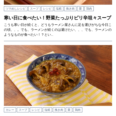
ツマめしレシピ
スープ
レシピ
塩糀
挽き肉
栗
鶏肉
寒い日に食べたい！野菜たっぷりピリ辛坦々スープ
こうも寒い日が続くと、どうもラーメン屋さんに足を運びがちな今日こ
の頃、、。でも、ラーメンが続くのは避けたい、、、でも、ラーメンの
ようなものが食べたい！？とい…
カレー
スープ
レシピ
塩糀
挽き肉
栗
鶏肉