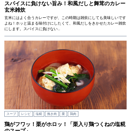
スパイスに負けない旨み！和風だしと舞茸のカレー
玄米雑炊
玄米にはよく合うカレーですが、この時期は雑炊にしても美味しいです
よね！ホッと温まる味付けにしたくて、和風だしをきかせたカレー雑炊
にします。スパイスに負けない…
スープ
レシピ
塩糀
挽き肉
栗
鶏肉
鶏がフワッ！栗がホロッ！「栗入り鶏つくねの塩糀
のスープ」