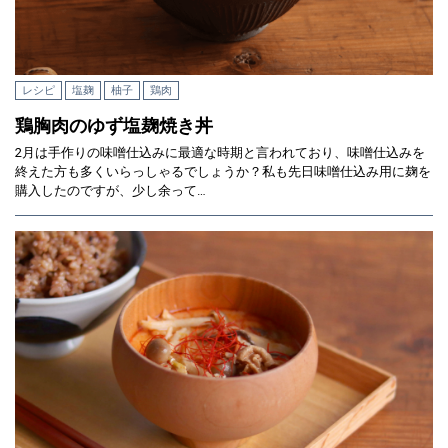
レシピ
塩麹
柚子
鶏肉
鶏胸肉のゆず塩麹焼き丼
2月は手作りの味噌仕込みに最適な時期と言われており、味噌仕込みを
終えた方も多くいらっしゃるでしょうか？私も先日味噌仕込み用に麹を
購入したのですが、少し余って…