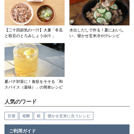
【二十四節気の一汁】大暑「冬瓜
水出しだしで作る！夏においし
と枝豆のとろみしょうゆ汁 」
い、寝かせ玄米冷や汁レシピ
夏バテ対策に！食欲をそそる「和
スパイス（薬味）」の簡単レシピ
人気のワード
甘酒
発酵
糀
寝かせ玄米に合うレシピ
ご利用ガイド