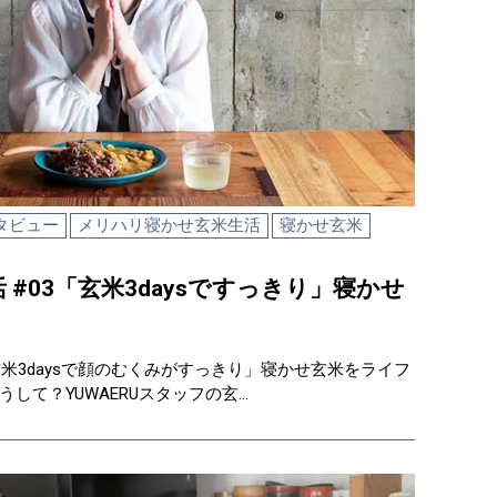
タビュー
メリハリ寝かせ玄米生活
寝かせ玄米
#03「玄米3daysですっきり」寝かせ
「玄米3daysで顔のむくみがすっきり」寝かせ玄米をライフ
して？YUWAERUスタッフの玄…