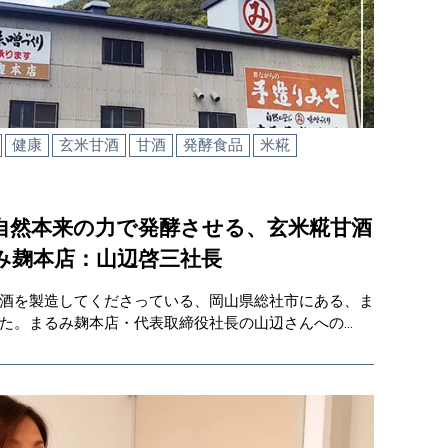
健康
玄米甘酒
甘酒
発酵食品
米糀
自然本来の力で発酵させる、玄米糀甘酒
み麹本店：山辺啓三社長
酒を製造してくださっている、岡山県総社市にある、ま
た。まるみ麹本店・代表取締役社長の山辺さんへの…