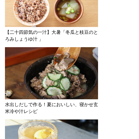
【二十四節気の一汁】大暑「冬瓜と枝豆のと
ろみしょうゆ汁 」
水出しだしで作る！夏においしい、寝かせ玄
米冷や汁レシピ