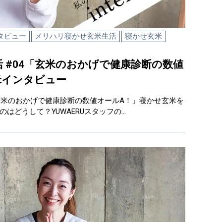
タビュー
メリハリ寝かせ玄米生活
寝かせ玄米
 #04「玄米のおかげで健康診断の数値
米インタビュー
4「玄米のおかげで健康診断の数値オールA！」寝かせ玄米を
はどうして？YUWAERUスタッフの…