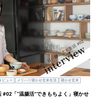
タビュー
メリハリ寝かせ玄米生活
寝かせ玄米
 #02「“温腸活”できもちよく」寝かせ