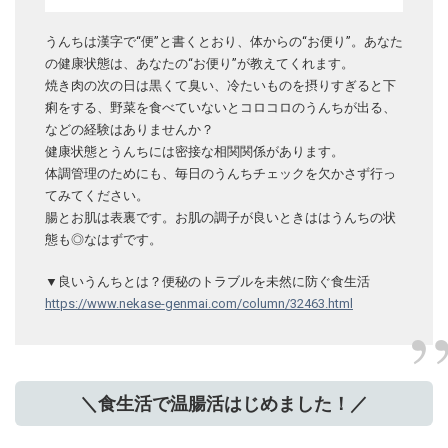
うんちは漢字で“便”と書くとおり、体からの“お便り”。あなた
の健康状態は、あなたの“お便り”が教えてくれます。
焼き肉の次の日は黒くて臭い、冷たいものを摂りすぎると下
痢をする、野菜を食べていないとコロコロのうんちが出る、
などの経験はありませんか？
健康状態とうんちには密接な相関関係があります。
体調管理のためにも、毎日のうんちチェックを欠かさず行っ
てみてください。
腸とお肌は表裏です。お肌の調子が良いときははうんちの状
態も◎なはずです。
▼良いうんちとは？便秘のトラブルを未然に防ぐ食生活
https://www.nekase-genmai.com/column/32463.html
＼食生活で温腸活はじめました！／