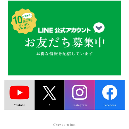
©Yuwaeru Inc.