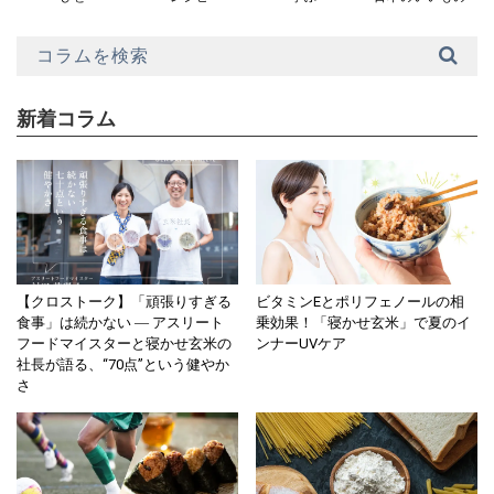
新着コラム
【クロストーク】「頑張りすぎる
ビタミンEとポリフェノールの相
食事」は続かない ― アスリート
乗効果！「寝かせ玄米」で夏のイ
フードマイスターと寝かせ玄米の
ンナーUVケア
社長が語る、“70点”という健やか
さ