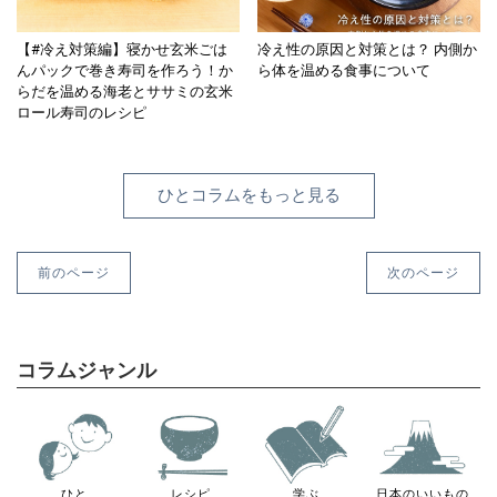
【#冷え対策編】寝かせ玄米ごは
冷え性の原因と対策とは？ 内側か
んパックで巻き寿司を作ろう！か
ら体を温める食事について
らだを温める海老とササミの玄米
ロール寿司のレシピ
ひとコラムをもっと見る
前のページ
次のページ
コラムジャンル
ひと
レシピ
学ぶ
日本のいいもの