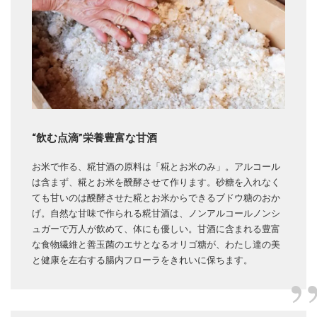
“飲む点滴”栄養豊富な甘酒
お米で作る、糀甘酒の原料は「糀とお米のみ」。アルコール
は含まず、糀とお米を醗酵させて作ります。砂糖を入れなく
ても甘いのは醗酵させた糀とお米からできるブドウ糖のおか
げ。自然な甘味で作られる糀甘酒は、ノンアルコールノンシ
ュガーで万人が飲めて、体にも優しい。甘酒に含まれる豊富
な食物繊維と善玉菌のエサとなるオリゴ糖が、わたし達の美
と健康を左右する腸内フローラをきれいに保ちます。