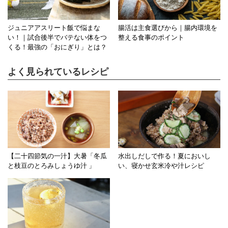
ジュニアアスリート飯で悩まな
腸活は主食選びから｜腸内環境を
い！｜試合後半でバテない体をつ
整える食事のポイント
くる！最強の「おにぎり」とは？
よく見られているレシピ
【二十四節気の一汁】大暑「冬瓜
水出しだしで作る！夏においし
と枝豆のとろみしょうゆ汁 」
い、寝かせ玄米冷や汁レシピ