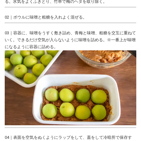
る。水気をよくふきとり、竹串で梅のヘタを取り除く。
02｜ボウルに味噌と粗糖を入れよく混ぜる。
03｜容器に、味噌をうすく敷き詰め、青梅と味噌、粗糖を交互に重ねて
いく。できるだけ空気が入らないように味噌を詰める。※一番上が味噌
になるように容器に詰める。
04｜表面を空気をぬくようにラップをして、蓋をして冷暗所で保存す