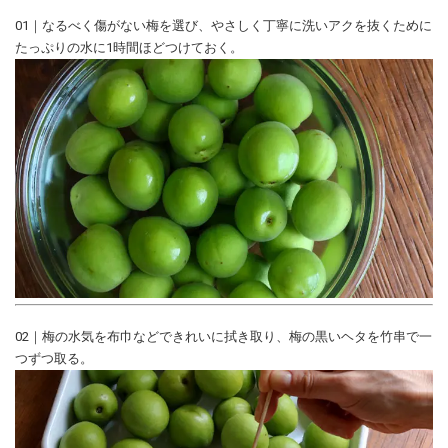
01｜なるべく傷がない梅を選び、やさしく丁寧に洗いアクを抜くために
たっぷりの水に1時間ほどつけておく。
02｜梅の水気を布巾などできれいに拭き取り、梅の黒いヘタを竹串で一
つずつ取る。