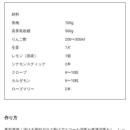
材料
青梅
700g
喜界島粗糖
500g
りんご酢
200〜300ml
生姜
1片
レモン（国産）
1個
シナモンスティック
2本
クローブ
6〜10粒
カルダモン
6〜10粒
ローズマリー
2本
作り方
事前準備｜漬ける密封ガラス瓶はアルコール消毒か煮沸消毒をし、しっ