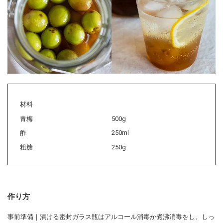
材料
青梅
500g
酢
250ml
粗糖
250g
作り方
事前準備｜漬ける密封ガラス瓶はアルコール消毒か煮沸消毒をし、しっ