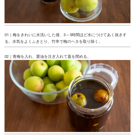
01｜梅をきれいに水洗いした後、3～5時間ほど水につけてあく抜きす
る。水気をよくふきとり、竹串で梅のヘタを取り除く。
02｜青梅を入れ、醤油を注ぎ入れて蓋を閉める。