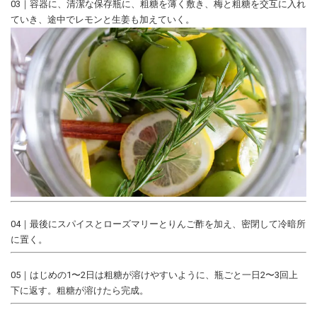
03｜容器に、清潔な保存瓶に、粗糖を薄く敷き、梅と粗糖を交互に入れ
ていき、途中でレモンと生姜も加えていく。
04｜最後にスパイスとローズマリーとりんご酢を加え、密閉して冷暗所
に置く。
05｜はじめの1〜2日は粗糖が溶けやすいように、瓶ごと一日2〜3回上
下に返す。粗糖が溶けたら完成。