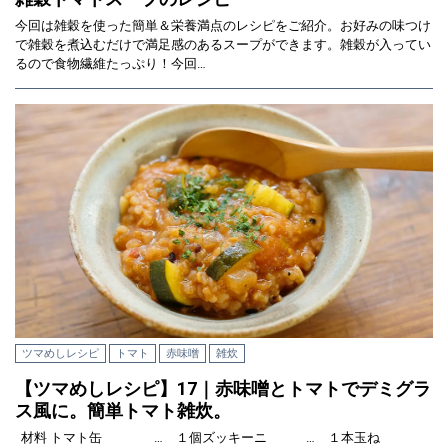
今回は雑穀を使った簡単＆栄養満点のレシピをご紹介。お好みの味つけ
で雑穀を煮込むだけで満足感のあるスープができます。雑穀が入ってい
るので食物繊維たっぷり！今回…
ツマめしレシピ
トマト
赤味噌
雑炊
【ツマめしレシピ】17｜赤味噌とトマトでデミグラ
ス風に。簡単トマト雑炊。
材料 トマト缶 … １個ズッキーニ … １本玉ね