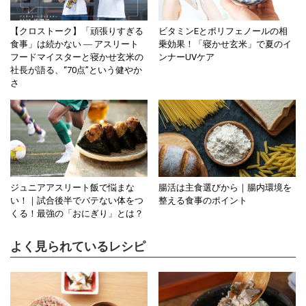
【クロストーク】「頑張りすぎる
ビタミンEとポリフェノールの相
食事」は続かない ― アスリート
乗効果！「寝かせ玄米」で夏のイ
フードマイスターと寝かせ玄米の
ンナーUVケア
社長が語る、“70点”という健やか
さ
ジュニアアスリート飯で悩まな
腸活は主食選びから｜腸内環境を
い！｜試合後半でバテない体をつ
整える食事のポイント
くる！最強の「おにぎり」とは？
よく見られているレシピ