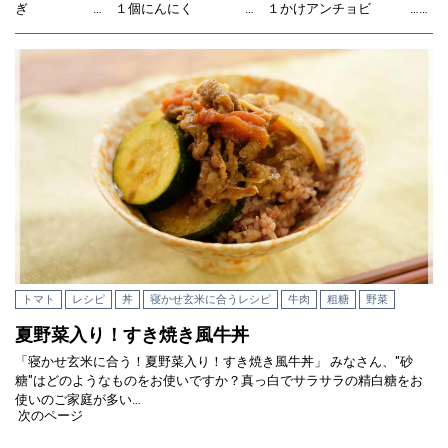
ぎ … １個にんにく … １かけアンチョビ ……
トマト
レシピ
丼
寝かせ玄米に合うレシピ
牛肉
粗糖
野菜
夏野菜入り！すき焼き風牛丼
「寝かせ玄米に合う！夏野菜入り！すき焼き風牛丼」 みなさん、"砂
糖"はどのようなものをお使いですか？真っ白でサラサラの精白糖をお
使いのご家庭が多い…
次のページ