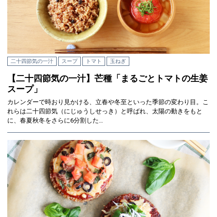
二十四節気の一汁
スープ
トマト
玉ねぎ
【二十四節気の一汁】芒種「まるごとトマトの生姜
スープ」
カレンダーで時おり見かける、立春や冬至といった季節の変わり目。こ
れらは二十四節気（にじゅうしせっき）と呼ばれ、太陽の動きをもと
に、春夏秋冬をさらに6分割した…