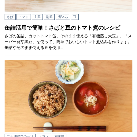
さば
トマト
主菜
副菜
煮込み
豆
缶詰活用で簡単！さばと豆のトマト煮のレシピ
さばの缶詰、カットトマト缶、そのまま使える「有機蒸し大豆」、「ス
ーパー発芽黒豆」を使って、簡単でおいしいトマト煮込みを作ります。
缶詰やそのまま使える豆を使用…
二十四節気の一汁
トマト
赤味噌