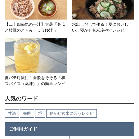
【二十四節気の一汁】大暑「冬瓜
水出しだしで作る！夏においし
と枝豆のとろみしょうゆ汁 」
い、寝かせ玄米冷や汁レシピ
夏バテ対策に！食欲をそそる「和
スパイス（薬味）」の簡単レシピ
人気のワード
甘酒
発酵
糀
寝かせ玄米に合うレシピ
ご利用ガイド