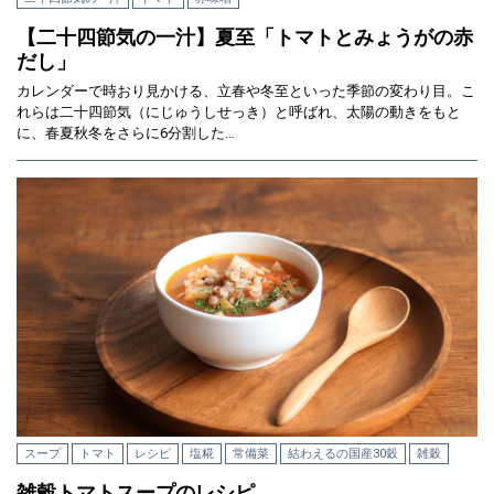
【二十四節気の一汁】夏至「トマトとみょうがの赤
だし」
カレンダーで時おり見かける、立春や冬至といった季節の変わり目。こ
れらは二十四節気（にじゅうしせっき）と呼ばれ、太陽の動きをもと
に、春夏秋冬をさらに6分割した…
スープ
トマト
レシピ
塩糀
常備菜
結わえるの国産30穀
雑穀
雑穀トマトスープのレシピ