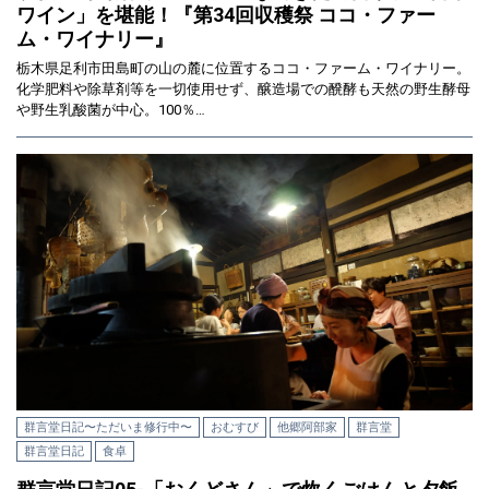
ワイン」を堪能！『第34回収穫祭 ココ・ファー
ム・ワイナリー』
栃木県足利市田島町の山の麓に位置するココ・ファーム・ワイナリー。
化学肥料や除草剤等を一切使用せず、醸造場での醗酵も天然の野生酵母
や野生乳酸菌が中心。100％…
群言堂日記〜ただいま修行中〜
おむすび
他郷阿部家
群言堂
群言堂日記
食卓