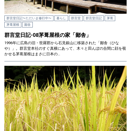
群言堂日記〜ただいま修行中〜
暮らし
群言堂
群言堂日記
茅葺
茅葺屋根
鄙舎
群言堂日記-08茅葺屋根の家「鄙舎」
1996年に広島の旧・世羅郡から石見銀山に移築された「鄙舎（ひな
や）」。群言堂本社のすぐ真横にあって、木々と田んぼの合間に顔を覗
かせる茅葺屋根はまさに日本の…