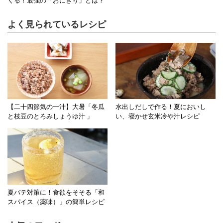
くる！最強の「おにぎり」とは？
よく見られているレシピ
【二十四節気の一汁】大暑「冬瓜
水出しだしで作る！夏においし
と枝豆のとろみしょうゆ汁 」
い、寝かせ玄米冷や汁レシピ
夏バテ対策に！食欲をそそる「和
スパイス（薬味）」の簡単レシピ