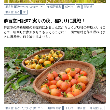
群言堂日記〜ただいま修行中〜
他郷阿部家
稲刈り
米
群言堂
群言堂日記
食
群言堂日記07-実りの秋、稲刈りに挑戦！
群言堂の茅葺屋根の鄙屋前にある田んぼがちょうど収穫の時期というこ
とで、稲刈りに参加させてもらえることに！一面の稲穂と茅葺屋根はま
さに原風景。何を論じるよりも…
群言堂日記〜ただいま修行中〜
他郷阿部家
干し柿
群言堂
群言堂日記