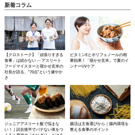
新着コラム
【クロストーク】「頑張りすぎる
ビタミンEとポリフェノールの相
食事」は続かない ― アスリート
乗効果！「寝かせ玄米」で夏のイ
フードマイスターと寝かせ玄米の
ンナーUVケア
社長が語る、“70点”という健やか
さ
ジュニアアスリート飯で悩まな
腸活は主食選びから｜腸内環境を
い！｜試合後半でバテない体をつ
整える食事のポイント