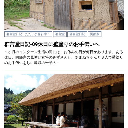
群言堂日記〜ただいま修行中〜
群言堂
群言堂日記
阿部家
群言堂日記-09休日に壁塗りのお手伝いへ
１ヶ月のインターン生活の間には、お休みの日が何日かあります。ある
休日、阿部家の見習い女将のみずさんと、あまねちゃんと３人で壁塗り
のお手伝いをしに鳥取の米子の…