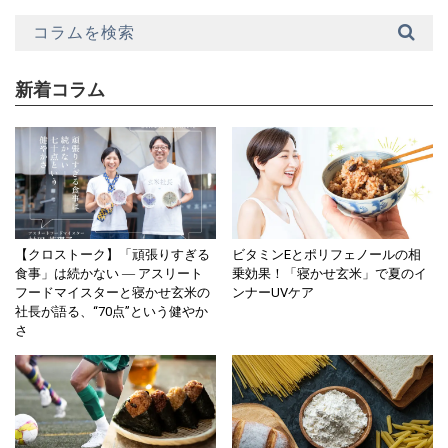
新着コラム
【クロストーク】「頑張りすぎる
ビタミンEとポリフェノールの相
食事」は続かない ― アスリート
乗効果！「寝かせ玄米」で夏のイ
フードマイスターと寝かせ玄米の
ンナーUVケア
社長が語る、“70点”という健やか
さ