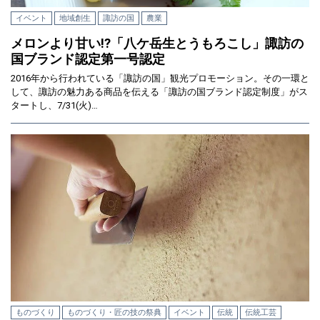
イベント
地域創生
諏訪の国
農業
メロンより甘い!?「八ケ岳生とうもろこし」諏訪の
国ブランド認定第一号認定
2016年から行われている「諏訪の国」観光プロモーション。その一環と
して、諏訪の魅力ある商品を伝える「諏訪の国ブランド認定制度」がス
タートし、7/31(火)…
ものづくり
ものづくり・匠の技の祭典
イベント
伝統
伝統工芸