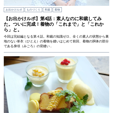
お出かけルポ
ものづくり
和裁
着物
【お出かけルポ】第4話：素人なのに和裁してみ
た。ついに完成！着物の「これまで」と「これか
ら」と。
今回は完結編となる第４話。和裁の知識ゼロ、全くの素人の状態から裏
地のない単衣（ひとえ）の着物を縫いはじめて前回、着物の胴体の部分
である身頃（みごろ）の背縫い…