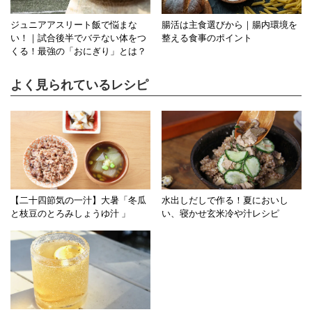
ジュニアアスリート飯で悩まな
腸活は主食選びから｜腸内環境を
い！｜試合後半でバテない体をつ
整える食事のポイント
くる！最強の「おにぎり」とは？
よく見られているレシピ
【二十四節気の一汁】大暑「冬瓜
水出しだしで作る！夏においし
と枝豆のとろみしょうゆ汁 」
い、寝かせ玄米冷や汁レシピ