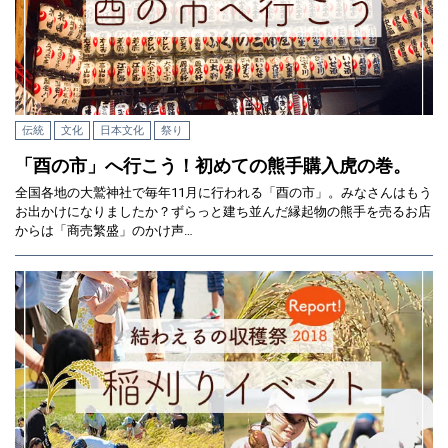
伝統
文化
日本文化
祭り
「酉の市」へ行こう！初めての熊手購入虎の巻。
全国各地の大鷲神社で毎年11月に行われる「酉の市」。みなさんはもう
お出かけになりましたか？ずらっと建ち並んだ縁起物の熊手を売るお店
からは「商売繁盛」のかけ声…